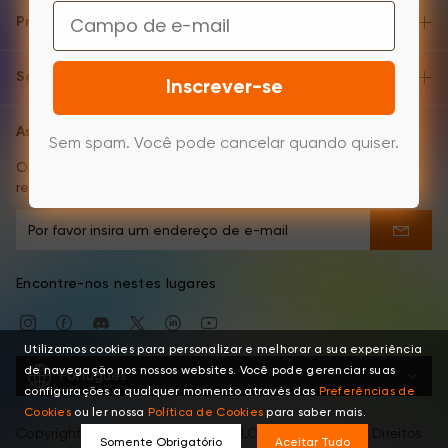
Email
Produtos
Sobre
Inscrever-se
Assinatura de Email
Sem spam. Você pode cancelar quando quiser.
Obtenha as atualizações, convites e ofertas mais
recentes diretamente.
Encontre-nos nestes lugares
Utilizamos cookies para personalizar e melhorar a sua experiência
de navegação nos nossos websites. Você pode gerenciar suas
Português
configurações a qualquer momento através das
Preferências de
Cookies
ou ler nossa
Política de Cookies
para saber mais.
Copyright © 2026 XPPEN TECHNOLOGY CO. Todos os Direitos
Somente Obrigatório
Aceitar Tudo