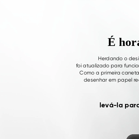
É hora
Herdando o desig
foi atualizado para func
Como a primeira caneta 
desenhar em papel rea
levá-la para