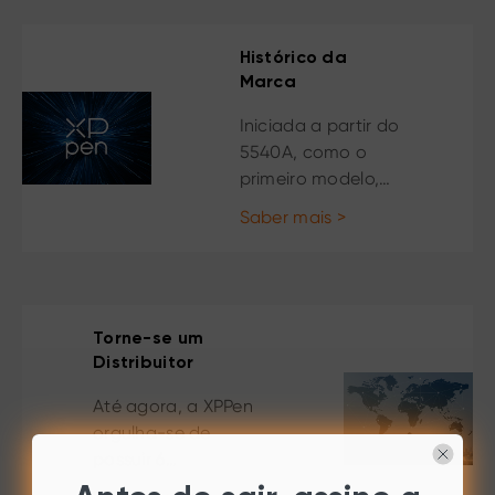
produtos,
conteúdos e
serviços de
Histórico da
desenho digital
Marca
como uma marca
Iniciada a partir do
digital de
5540A, como o
importância
primeiro modelo,
mundial na
até quando se
inovação de arte
Saber mais >
soltou das amarras
digital.
do nível de pressão
do 2048 e a atual
inovação
tecnológica do
Torne-se um
chip digital, a
Distribuitor
XPPen sempre
Até agora, a XPPen
superou os limites
orgulha-se de
do possível nesses
possuir 6
17 anos. Pelos
subsidiárias