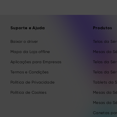
Suporte e Ajuda
Produtos
Baixar o driver
Telas da Séri
Mapa da Loja offline
Mesas da Sé
Aplicações para Empresas
Telas da Séri
Termos e Condições
Telas da Séri
Política de Privacidade
Tablets da S
Política de Cookies
Mesas da Sé
Mesas da Sé
Canetas par