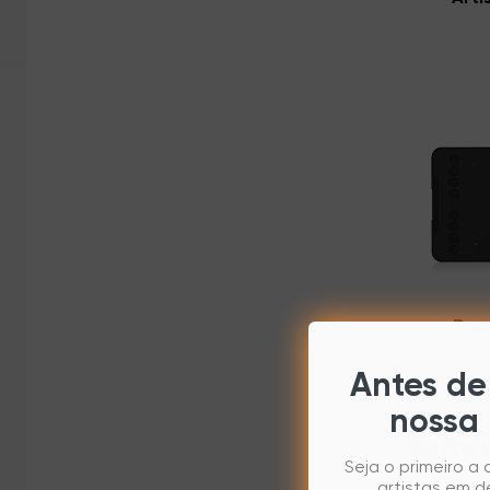
Dec
Antes de 
nossa 
Softwa
Seja o primeiro a
artistas em d