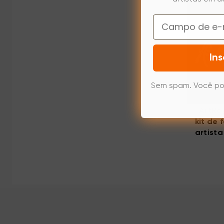
Email
Ins
Sem spam. Você po
ArtRa
kit de
artist