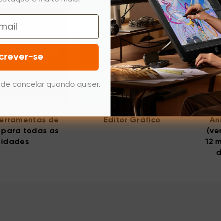
crever-se
de cancelar quando quiser.
ge Lite —— Um
openCanvas ——
Ve
 ferramentas de
Editor Gráfico
An
a para todas as
(ve
idades
12 
d