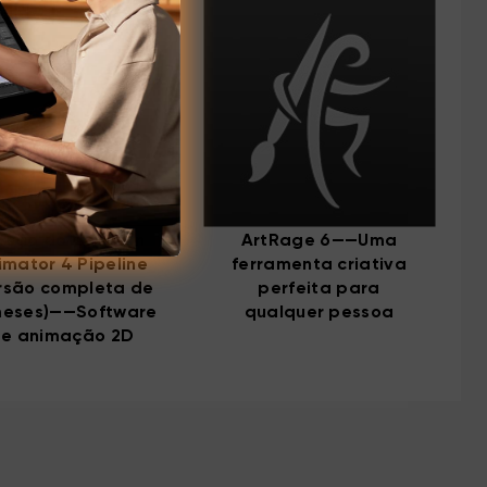
rsão do Cartoon
ArtRage 6——Uma
imator 4 Pipeline
ferramenta criativa
rsão completa de
perfeita para
meses)——Software
qualquer pessoa
e animação 2D