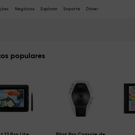
ções
Negócios
Explorar
Soporte
Driver
os populares
st 12 Pro Lite
Pilot Pro Console de