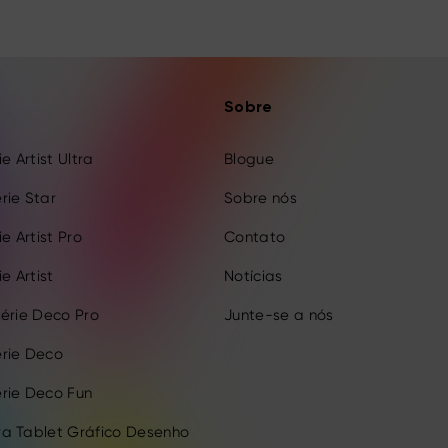
Sobre
e Artist Ultra
Blogue
rie Star
Sobre nós
e Artist Pro
Contato
e Artist
Notícias
érie Deco Pro
Junte-se a nós
rie Deco
rie Deco Fun
a Tablet Gráfico Desenho