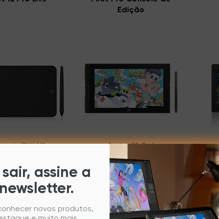
Edição
o mini7W V2
Artist 12 3rd
sair, assine a
newsletter.
re popular
 conhecer novos produtos,
estaque e muito mais.