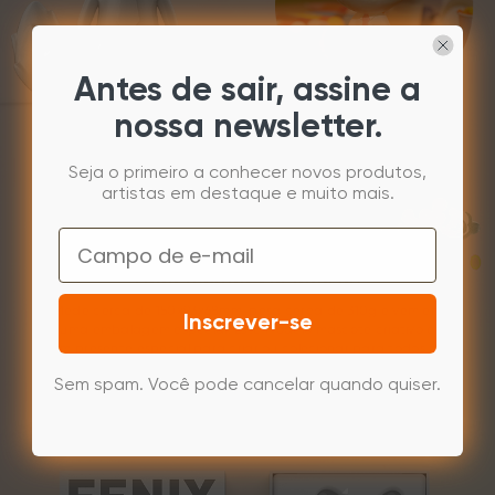
Antes de sair, assine a
nossa newsletter.
Seja o primeiro a conhecer novos produtos,
artistas em destaque e muito mais.
Email
Um presente especial que
todo mundo vai adorar.
Mede cerca de 150x93x68mm, pesa cerca de 310g e vem em
Inscrever-se
uma embalagem especial. Este modelo mascote criativo é
um presente especial para criar ou colecionar para todos os
artistas a partir de 6 anos.
Sem spam. Você pode cancelar quando quiser.