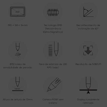
590 × 361 × 34mm
Tecnologia EMR
Reconhecimento de
(Ressonância
inclinação de 60º
Eletromagnética)
8192 níveis de
Taxa de relatório de 220
Resolução de 5080LPI
sensibilidade de pressão
RPS (máx)
Altura de leitura de 10mm
Caneta P05R sem
Display totalmente
bateria
laminado