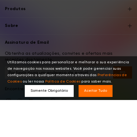
Produtos
Sobre
Assinatura de Email
Obtenha as atualizações, convites e ofertas mais
recentes diretamente.
Utilizamos cookies para personalizar e melhorar a sua experiência
de navegação nos nossos websites. Você pode gerenciar suas
configurações a qualquer momento através das
Preferências de
Cookies
ou ler nossa
Política de Cookies
para saber mais.
Encontre-nos nestes lugares
Somente Obrigatório
Aceitar Tudo
Português
Copyright © 2026 XPPEN TECHNOLOGY CO. Todos os Direitos