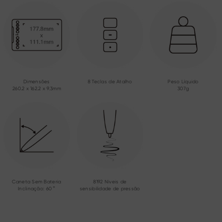
Dimensões
8 Teclas de Atalho
Peso Líquido
260.2 x 162.2 x 9.3mm
307g
Caneta Sem Bateria
8192 Níveis de
Inclinação: 60 °
sensibilidade de pressão