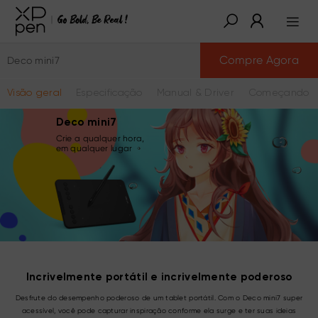
Compre Agora
Deco mini7
Visão geral
Especificação
Manual & Driver
Começando a
Deco mini7
Crie a qualquer hora,
em qualquer lugar
Incrivelmente portátil e incrivelmente poderoso
Desfrute do desempenho poderoso de um tablet portátil. Com o Deco mini7 super
acessível, você pode capturar inspiração conforme ela surge e ter suas ideias