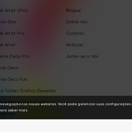
e Artist Ultra
Blogue
rie Star
Sobre nós
e Artist Pro
Contato
e Artist
Notícias
érie Deco Pro
Junte-se a nós
rie Deco
rie Deco Fun
a Tablet Gráfico Desenho
para Mesa Digitalizadora
de navegação nos nossos websites. Você pode gerenciar suas configuraçõe
ara saber mais.
riativos