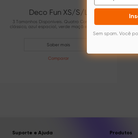
Deco Fun XS/S/L
Ins
3 Tamanhos Disponíveis. Quatro Cores: Preto
clássico, azul espacial, verde maçã e vermelho
carmim.
Sem spam. Você po
Saber mais
Comparar
Suporte e Ajuda
Produtos