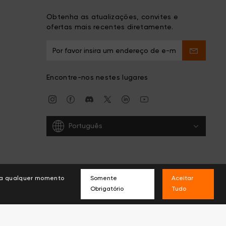
Obtenha as atualizações, convites e
ofertas mais recentes diretamente.
Encontre-nos nestes lugares
Português
s a qualquer momento
Somente
Aceitar
Obrigatório
Tudo