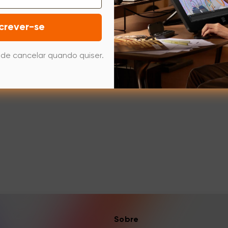
crever-se
de cancelar quando quiser.
Sobre