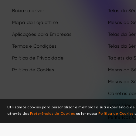
Baixar o driver
Telas da Séri
Mapa da Loja offline
Mesas da Sé
Aplicações para Empresas
Telas da Séri
Termos e Condições
Telas da Séri
Política de Privacidade
Tablets da S
Política de Cookies
Mesas da Sé
Mesas da Sé
Canetas par
Acessórios 
Utilizamos cookies para personalizar e melhorar a sua experiência 
através das
Preferências de Cookies
ou ler nossa
Política de Cookies
p
Periféricos C