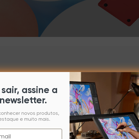
sair, assine a
newsletter.
 conhecer novos produtos,
estaque e muito mais.