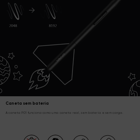
Caneta sem bateria
A caneta P01 funciona como uma caneta real, sem bateria e sem carga.