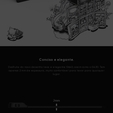
Conciso e elegante.
Desfrute do novo desenho leve e elegante G640, assim como o G430. Tem
apenas 2 mm de espessura, muito confortável para levar para qualquer
lugar.