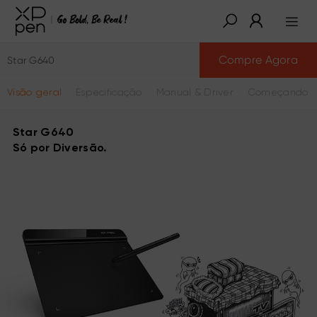
Compre Agora
Star G640
Visão geral
Especificação
Manual & Driver
Começando a
Star G640
Só por Diversão.