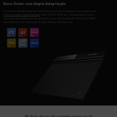
Novo Driver com Ampla Adaptação
Funciona perfeitamente em sistemas como Windows 7 (ou posterior),
Linux (versões detalhadas)
, Mac OS X® 10.10 etc. Compatível com a
maioria dos softwares de pintura, como Photoshop®, Paint Tool SAI®,
CorelPainter®, Illustrator®, Clip Studio Paint®, etc.
Muitas dicas de caneta para você