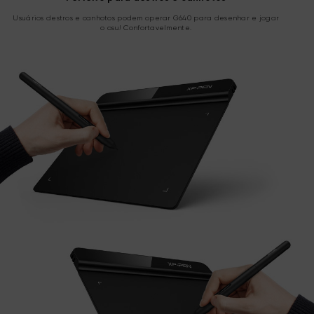
Usuários destros e canhotos podem operar G640 para desenhar e jogar
o osu! Confortavelmente.