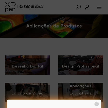
Aplicações de Produtos
Desenho Digital
Design Profissional
Aplicações
Edição de Vídeo
Educativas