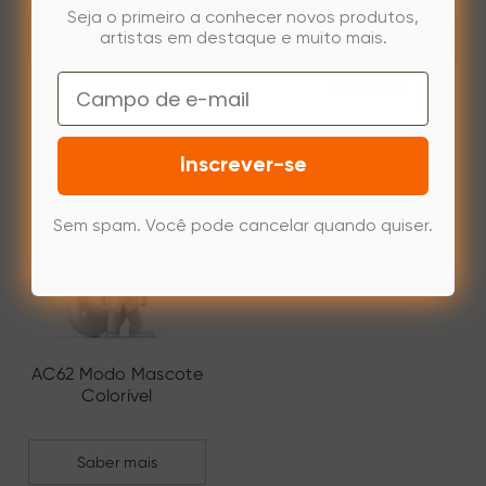
Seja o primeiro a conhecer novos produtos,
Saber mais
Saber mais
artistas em destaque e muito mais.
Email
Comparar
Comparar
Inscrever-se
Sem spam. Você pode cancelar quando quiser.
AC62 Modo Mascote
Colorível
Saber mais