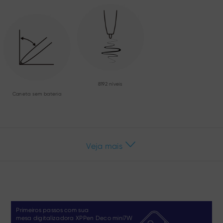
8192 níveis
Caneta sem bateria
Veja mais
Primeiros passos com sua
mesa digitalizadora XPPen Deco mini7W