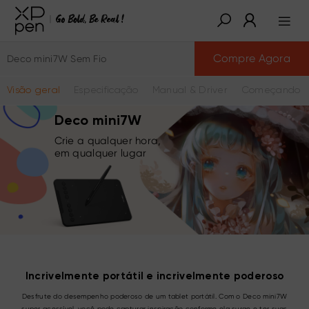
Compre Agora
Deco mini7W Sem Fio
Visão geral
Especificação
Manual & Driver
Começando a
Deco mini7W
Crie a qualquer hora,
em qualquer lugar
Incrivelmente portátil e incrivelmente poderoso
Desfrute do desempenho poderoso de um tablet portátil. Com o Deco mini7W
super acessível, você pode capturar inspiração conforme ela surge e ter suas