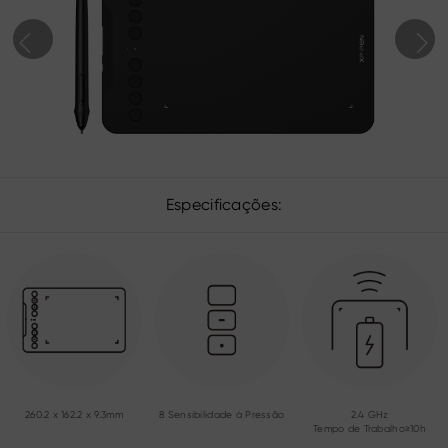
Especificações:
260.2 x 162.2 x 9.3mm
8 Sensibilidade à Pressão
2.4 GHz
Tempo de Trabalho≥10h