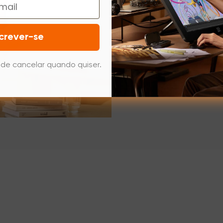
A vida agitada
de aprendizagem
desenho são por
crever-se
casa ou na esc
de aprendizagem
de cancelar quando quiser.
preciso fazem 
pareça como se 
os alunos a obte