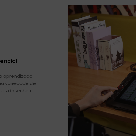
tencial
no aprendizado
ma variedade de
lunos desenhem
arefa de design
mular o potencial