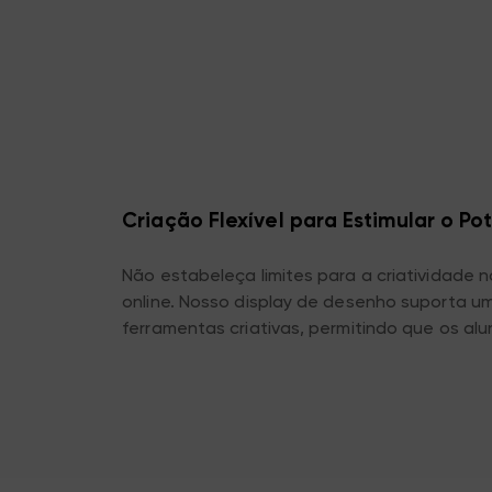
Criação Flexível para Estimular o Po
Não estabeleça limites para a criatividade 
online. Nosso display de desenho suporta u
ferramentas criativas, permitindo que os a
livremente fora da sala de aula. Seja uma t
ou um projeto pessoal, é fácil de lidar e esti
ilimitado.