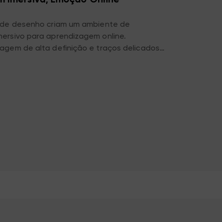
 de desenho criam um ambiente de
ersivo para aprendizagem online.
agem de alta definição e traços delicados
 se sentirem como se estivessem na sala de
nterativo estimula o interesse em aprender e
zagem online proveitosa.