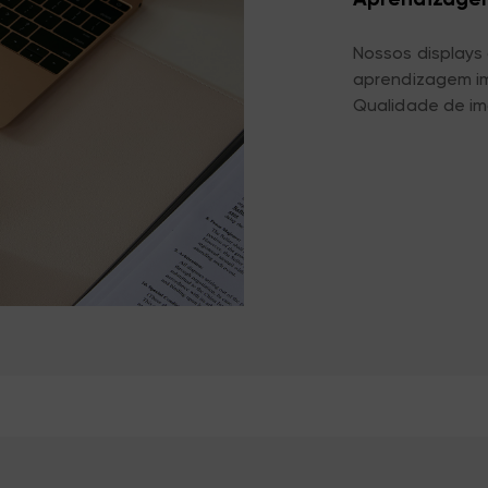
Nossos displays
aprendizagem im
Qualidade de im
fazem os alunos
aula. O ensino i
torna a aprendi