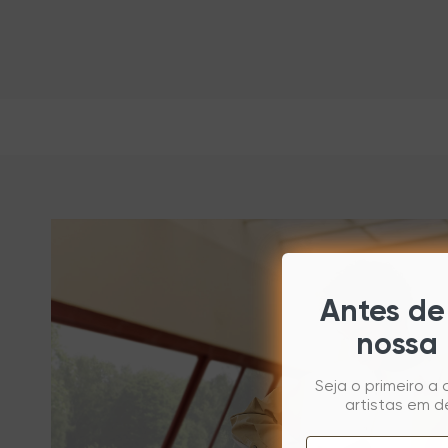
Antes de 
nossa 
Seja o primeiro a
artistas em d