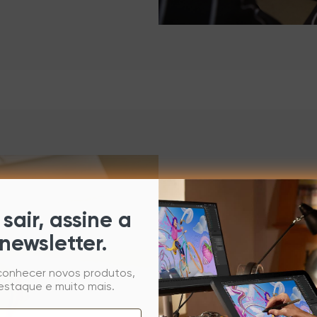
sair, assine a
newsletter.
 conhecer novos produtos,
Fácil de apr
estaque e muito mais.
lugar