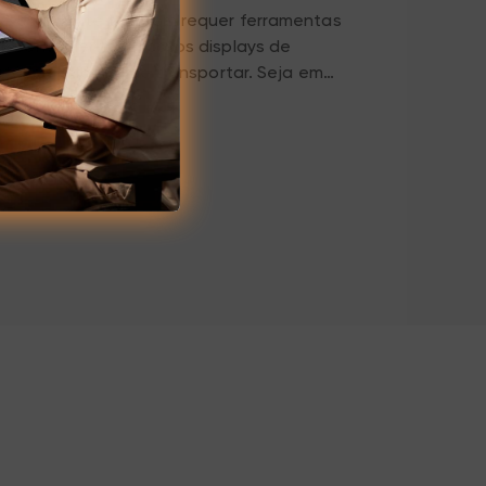
 de estudante também requer ferramentas
 convenientes. Nossos displays de
táteis e fáceis de transportar. Seja em
ola, você sempre pode mergulhar no modo
. O display de alta definição e o toque
com que cada experiência de aprendizagem
você estivesse na sala de aula, ajudando
r excelentes resultados.