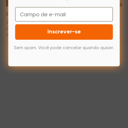
Email
Combinação de cores, acenda a centelha criativa
A cor é a alma do design de moda. Nossos produtos
apresentam tecnologia avançada de exibição de
Inscrever-se
gama de cores que restaura e exibe com precisão
uma variedade de cores de tecido, permitindo que os
designers alcancem uma correspondência de cores
Sem spam. Você pode cancelar quando quiser.
precisa. Seja a paleta atemporal em preto e branco
ou combinações de cores brilhantes, nossa
tecnologia acende a centelha criativa nos designers,
abrindo infinitas possibilidades para o design de
roupas.