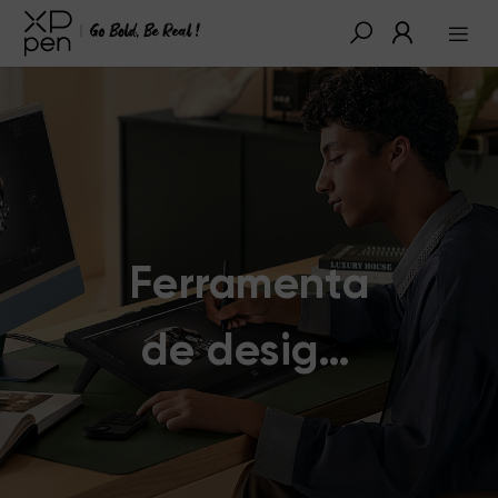
Ferramenta
de design,
inspiração
ao seu