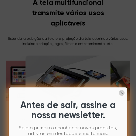
A tela multifuncional
transmite vários usos
aplicáveis
Estenda a exibição da tela e a projeção da tela cobrindo vários usos,
incluindo criação, jogos, filmes e entretenimento, etc.
Antes de sair, assine a
nossa newsletter.
O espelhamento de vídeo cria uma experiência visual
otimizadae
Seja o primeiro a conhecer novos produtos,
artistas em destaque e muito mais.