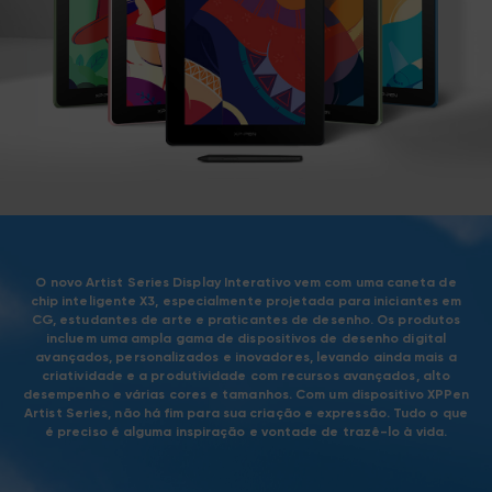
O novo Artist Series Display Interativo vem com uma caneta de
chip inteligente X3, especialmente projetada para iniciantes em
CG, estudantes de arte e praticantes de desenho. Os produtos
incluem uma ampla gama de dispositivos de desenho digital
avançados, personalizados e inovadores, levando ainda mais a
criatividade e a produtividade com recursos avançados, alto
desempenho e várias cores e tamanhos. Com um dispositivo XPPen
Artist Series, não há fim para sua criação e expressão. Tudo o que
é preciso é alguma inspiração e vontade de trazê-lo à vida.