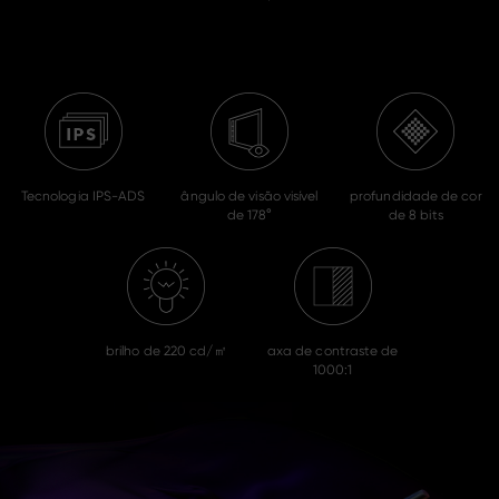
Tecnologia IPS-ADS
ângulo de visão visível
profundidade de cor
de 178°
de 8 bits
brilho de 220 cd/㎡
axa de contraste de
1000:1