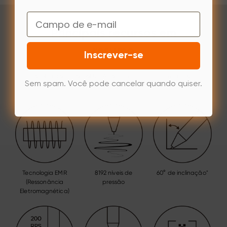
Email
Principais recursos em
resumo
Inscrever-se
Escolha o seu dispositivo Artist. Embarque em uma incrível
Sem spam. Você pode cancelar quando quiser.
jornada de desenho!
Tecnologia EMR
8192 níveis de
60° de inclinação"
(Ressonância
pressão
Eletromagnética)