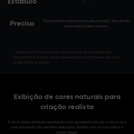
Estábulo
Praticamente nenhum erro de precisão. Sem linhas
Preciso
quebradas e sem atrasos.
* Esses dados foram obtidos de um teste de simulação de
laboratório e podem variar dependendo do ambiente em que
o dispositivo é usado.
Exibição de cores naturais para
criação realista
A Artist Series também apresenta uma apresentação de cores ricas e
uma expressão de detalhes delicados, dando vida às suas ideias a
cada toque.