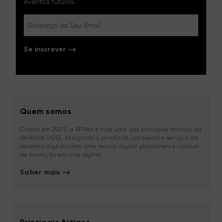
eventos futuros.
Se inscrever
Quem somos
Criada em 2005, a XPPen é hoje uma das principais marcas da
HANVON UGEE, integrada a produtos, conteúdo e serviços de
desenho digital como uma marca digital globalmente notável
de inovação em arte digital.
Saber mais