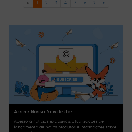
«
1
2
3
4
5
6
7
»
Assine Nossa Newsletter
Acesso a notícias exclusivas, atualizações de
lançamento de novos produtos e informações sobre