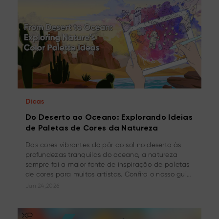
Dicas
Do Deserto ao Oceano: Explorando Ideias
de Paletas de Cores da Natureza
Das cores vibrantes do pôr do sol no deserto às
profundezas tranquilas do oceano, a natureza
sempre foi a maior fonte de inspiração de paletas
de cores para muitos artistas. Confira o nosso guia
e descubra como criar a sua própria paleta de
Jun 24,2026
cores inspirada na natureza!