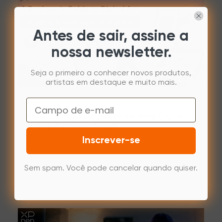
Antes de sair, assine a
nossa newsletter.
Seja o primeiro a conhecer novos produtos,
artistas em destaque e muito mais.
Dicas
Email
Um Guia para Iniciantes em Arte Digital:
O Que É e Como Fazer
Inscrever-se
Este guia irá ajudá-lo a entender o que é arte
digital e como criá-la. Aprenda sobre as
ferramentas, técnicas e softwares usados por
Sem spam. Você pode cancelar quando quiser.
artistas digitais.
Nov 27,2025