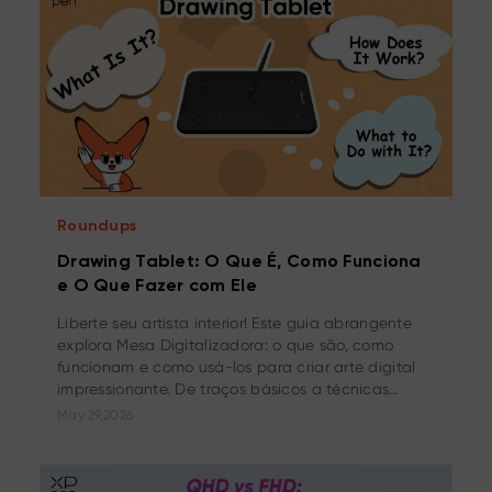
Roundups
Drawing Tablet: O Que É, Como Funciona
e O Que Fazer com Ele
Liberte seu artista interior! Este guia abrangente
explora Mesa Digitalizadora: o que são, como
funcionam e como usá-los para criar arte digital
impressionante. De traços básicos a técnicas
avançadas, descubra as infinitas possibilidades
May 29,2026
desta ferramenta criativa!