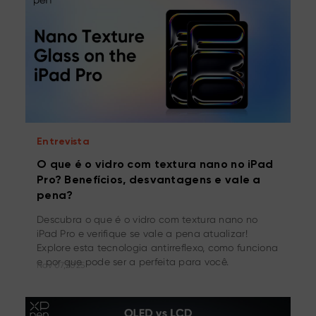
Entrevista
O que é o vidro com textura nano no iPad
Pro? Benefícios, desvantagens e vale a
pena?
Descubra o que é o vidro com textura nano no
iPad Pro e verifique se vale a pena atualizar!
Explore esta tecnologia antirreflexo, como funciona
e por que pode ser a perfeita para você.
Nov 07,2025