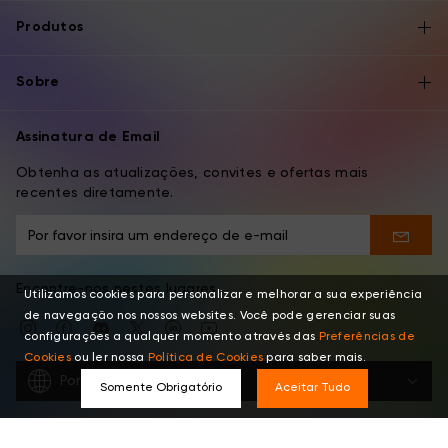
Produtos
Sobre
Assinatura de Email
Obtenha as atualizações, convites e ofertas mais
recentes diretamente.
Encontre-nos nestes lugares
Utilizamos cookies para personalizar e melhorar a sua experiência
de navegação nos nossos websites. Você pode gerenciar suas
configurações a qualquer momento através das
Preferências de
Cookies
ou ler nossa
Política de Cookies
para saber mais.
Português
Somente Obrigatório
Aceitar Tudo
Copyright © 2026 XPPEN TECHNOLOGY CO. Todos os Direitos