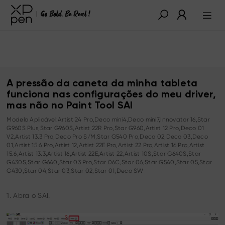
A pressão da caneta da minha tableta
funciona nas configurações do meu driver,
mas não no Paint Tool SAI
Modelo Aplicável:Artist 24 Pro,Deco mini4,Deco mini7,Innovator 16,Star
G960S Plus,Star G960S,Artist 22R Pro,Star G960,Artist 12 Pro,Deco 01
V2,Artist 13.3 Pro,Deco Pro S/M,Star G540 Pro,Deco 02,Deco 03,Deco
01,Artist 15.6 Pro,Artist 12,Artist 22E Pro,Artist 22 Pro,Artist 16 Pro,Artist
15.6,Artist 13.3,Artist 16,Artist 22E,Artist 22,Artist 10S,Star G640S,Star
G430S,Star G640,Star 03 Pro,Star 06C,Star 06,Star G540,Star 05,Star
G430,Star 04,Star 03,Star 02,Star 01,Deco SW
1. Abra o SAI.