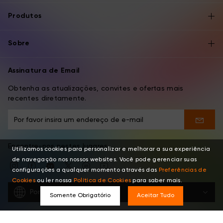
Produtos
Sobre
Assinatura de Email
Obtenha as atualizações, convites e ofertas mais
recentes diretamente.
Encontre-nos nestes lugares
Utilizamos cookies para personalizar e melhorar a sua experiência
de navegação nos nossos websites. Você pode gerenciar suas
configurações a qualquer momento através das
Preferências de
Cookies
ou ler nossa
Política de Cookies
para saber mais.
Português
Somente Obrigatório
Aceitar Tudo
Copyright © 2026 XPPEN TECHNOLOGY CO. Todos os Direitos