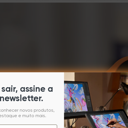
sair, assine a
newsletter.
 conhecer novos produtos,
estaque e muito mais.