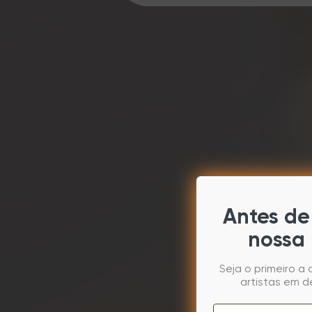
Antes de 
nossa 
Seja o primeiro a
artistas em d