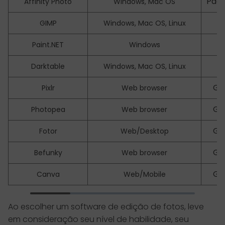
Pag
Affinity Photo
Windows, Mac OS
GIMP
Windows, Mac OS, Linux
Paint.NET
Windows
Darktable
Windows, Mac OS, Linux
Gr
Pixlr
Web browser
Gr
Photopea
Web browser
Gr
Fotor
Web/Desktop
Gr
Befunky
Web browser
Gr
Canva
Web/Mobile
Ao escolher um software de edição de fotos, leve
em consideração seu nível de habilidade, seu