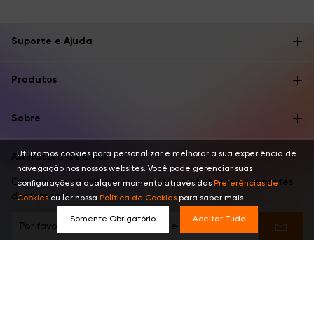
Suporte e Ajuda
Produtos
Sobre
Utilizamos cookies para personalizar e melhorar a sua experiência de
Assinatura de Email
navegação nos nossos websites. Você pode gerenciar suas
Obtenha as atualizações, convites e ofertas mais recentes
configurações a qualquer momento através das
Preferências de
diretamente.
Cookies
ou ler nossa
Política de Cookies
para saber mais.
Somente Obrigatório
Aceitar Tudo
Encontre-nos nestes lugares