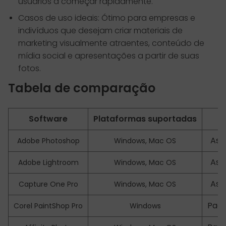
usuários a começar rapidamente.
Casos de uso ideais: Ótimo para empresas e
indivíduos que desejam criar materiais de
marketing visualmente atraentes, conteúdo de
mídia social e apresentações a partir de suas
fotos.
Tabela de comparação
Software
Plataformas suportadas
Ass
Adobe Photoshop
Windows, Mac OS
Ass
Adobe Lightroom
Windows, Mac OS
Ass
Capture One Pro
Windows, Mac OS
Pag
Corel PaintShop Pro
Windows