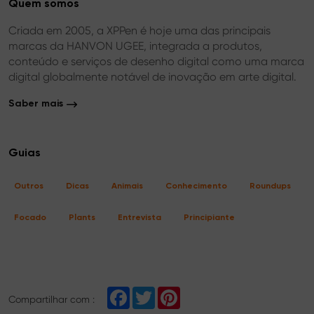
Quem somos
Criada em 2005, a XPPen é hoje uma das principais
marcas da HANVON UGEE, integrada a produtos,
conteúdo e serviços de desenho digital como uma marca
digital globalmente notável de inovação em arte digital.
Saber mais
Guias
Outros
Dicas
Animais
Conhecimento
Roundups
Focado
Plants
Entrevista
Principiante
F
T
P
Compartilhar com :
a
w
i