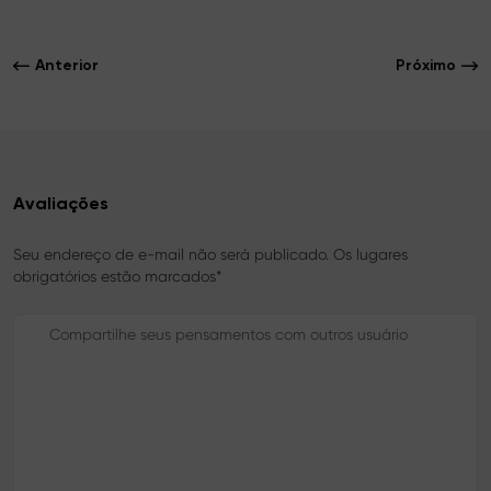
c
i
n
e
t
t
b
t
e
o
e
r
Anterior
Próximo
o
r
e
k
s
t
Avaliações
Seu endereço de e-mail não será publicado. Os lugares
obrigatórios estão marcados*