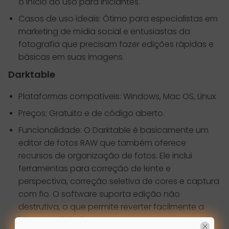
o início do uso para iniciantes.
Casos de uso ideais: Ótimo para especialistas em
marketing de mídia social e entusiastas da
fotografia que precisam fazer edições rápidas e
básicas em suas imagens.
Darktable
Plataformas compatíveis: Windows, Mac OS, Linux
Preços: Gratuito e de código aberto.
Funcionalidade: O Darktable é basicamente um
editor de fotos RAW que também oferece
recursos de organização de fotos. Ele inclui
ferramentas para correção de lente e
perspectiva, correção seletiva de cores e captura
com fio. O software suporta edição não
destrutiva, o que permite reverter facilmente a
imagem original.