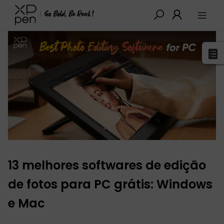
XPPen
>
Blogue
>
Tutoriais e Dicas
>
detalhes
13 melhores softwares de edição
de fotos para PC grátis: Windows
e Mac