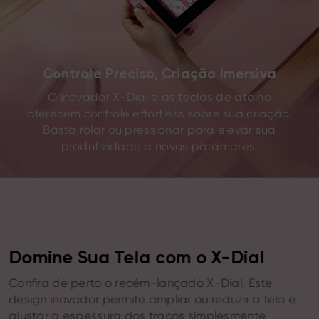
Controle Preciso, Criação Imersiva
O inovador X-Dial e as teclas de atalho
oferecem controle effortless sobre sua criação.
Basta rolar ou pressionar para elevar sua
produtividade a novos patamares.
Domine Sua Tela com o X-Dial
Confira de perto o recém-lançado X-Dial. Este
design inovador permite ampliar ou reduzir a tela e
ajustar a espessura dos traços simplesmente