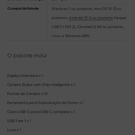
Windows 7 ou posterior, macOS 10.13 ou
Compatibilidade
posterior,
Android 10.0 ou posterior
(requer
USB 3.1 DP1.2), ChromeOS 88 ou posterior,
Linux e Windows ARM.
O pacote inclui
Display Interativo x 1
Caneta Stylus com Chip Inteligente x 1
Pontas de Caneta x 10
Ferramenta para Substituição de Ponta x 1
Cabo USB-C para USB-C completo x 1
USB 3 em 1 x 1
Luva x 1