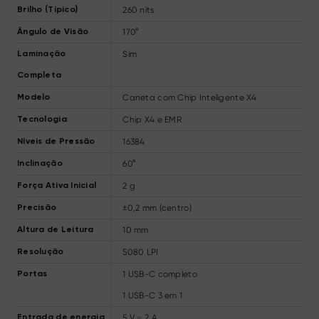
260 nits
Brilho (Típico)
170°
Ângulo de Visão
Sim
Laminação
Completa
Caneta com Chip Inteligente X4
Modelo
Chip X4 e EMR
Tecnologia
16384
Níveis de Pressão
60°
Inclinação
2 g
Força Ativa Inicial
±0,2 mm (centro)
Precisão
10 mm
Altura de Leitura
5080 LPI
Resolução
1 USB-C completo
Portas
1 USB-C 3 em 1
5 V ⎓ 2 A
Entrada de energia