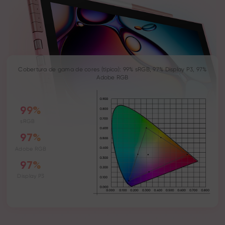
Cobertura de gama de cores (típica): 99% sRGB, 97% Display P3, 97%
Adobe RGB
99%
sRGB
97%
Adobe RGB
97%
Display P3