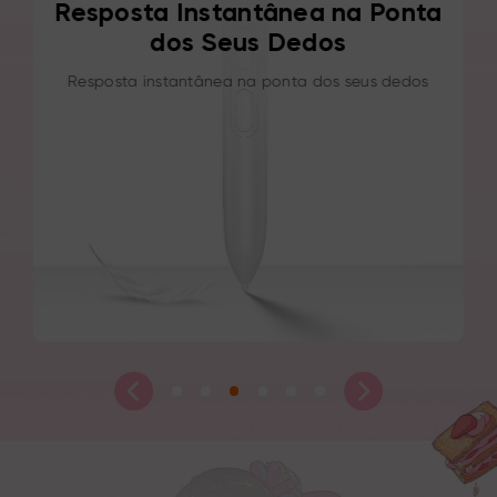
Resposta Instantânea na Ponta
dos Seus Dedos
A
Resposta instantânea na ponta dos seus dedos
C
N