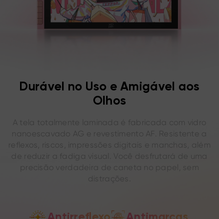
Durável no Uso e Amigável aos
Olhos
A tela totalmente laminada é fabricada com vidro
nanoescavado AG e revestimento AF. Resistente a
reflexos, riscos, impressões digitais e manchas, além
de reduzir a fadiga visual. Você desfrutará de uma
precisão verdadeira de caneta no papel, sem
distrações.
Antirreflexo
Antimarcas