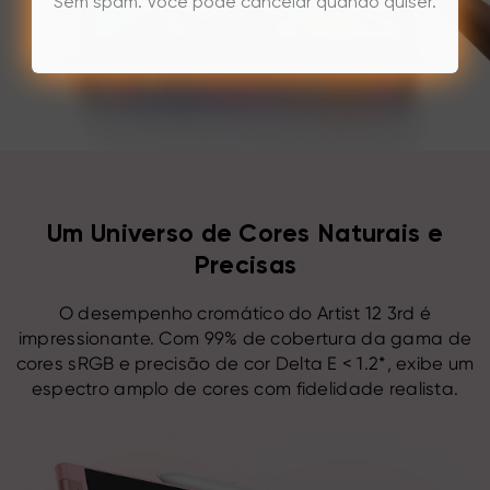
Sem spam. Você pode cancelar quando quiser.
Um Universo de Cores Naturais e
Precisas
O desempenho cromático do Artist 12 3rd é
impressionante. Com 99% de cobertura da gama de
cores sRGB e precisão de cor Delta E < 1.2*, exibe um
espectro amplo de cores com fidelidade realista.