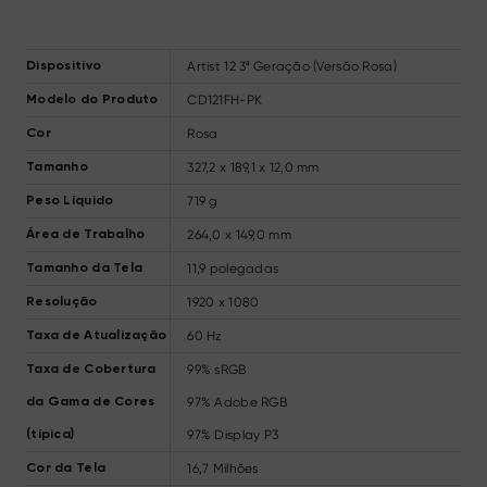
Artist 12 3ª Geração (Versão Rosa)
Dispositivo
CD121FH-PK
Modelo do Produto
Rosa
Cor
327,2 x 189,1 x 12,0 mm
Tamanho
719 g
Peso Líquido
264,0 x 149,0 mm
Área de Trabalho
11,9 polegadas
Tamanho da Tela
1920 x 1080
Resolução
60 Hz
Taxa de Atualização
99% sRGB
Taxa de Cobertura
97% Adobe RGB
da Gama de Cores
97% Display P3
(típica)
16,7 Milhões
Cor da Tela