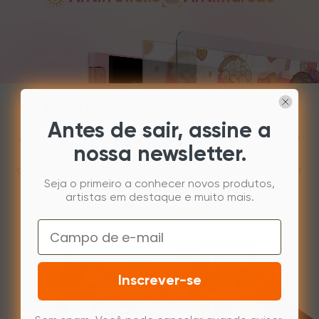
Dê Vida a Detalhes Nítidos
Antes de sair, assine a
A tela FHD de 11,9 polegadas não decepciona em
nossa newsletter.
qualidade de imagem. Oferece imagens
detalhadas, refinadas e realistas. Cada traço que
Seja o primeiro a conhecer novos produtos,
você desenhar será reproduzido com fidelidade.
artistas em destaque e muito mais.
1920 x 1080
Resolução
Email
Inscrever-se