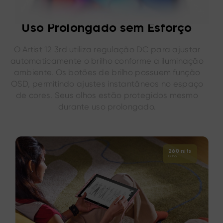
Uso Prolongado sem Esforço
O Artist 12 3rd utiliza regulação DC para ajustar
automaticamente o brilho conforme a iluminação
ambiente. Os botões de brilho possuem função
OSD, permitindo ajustes instantâneos no espaço
de cores. Seus olhos estão protegidos mesmo
durante uso prolongado.
260 nits
Brilho