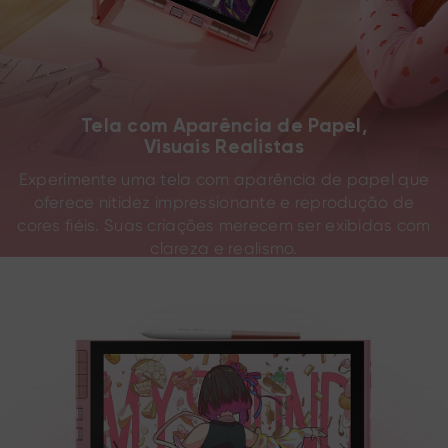
Tela com Aparência de Papel,
Visuais Realistas
Experimente uma tela com aparência de papel que
oferece nitidez impressionante e reprodução de
cores fiéis. Suas criações merecem ser exibidas com
clareza e realismo.