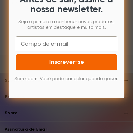
Pilot Pro Console de
nossa newsletter.
Edição
Seja o primeiro a conhecer novos produtos,
Saber mais
artistas em destaque e muito mais.
Email
Comparar
Inscrever-se
Sem spam. Você pode cancelar quando quiser.
Suporte e Ajuda
Produtos
Sobre
Assinatura de Email