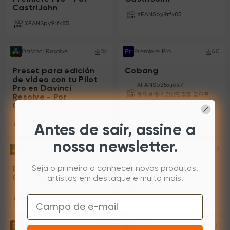
CastriJohn
XFANSpy9rfk85
XFANSpy9rfk85
DaVinci Resolve
36
Premiere Pro
40
Preset para edición
Cobang
de vídeo con tu Pilot
XFANSo25xjax7
Pro en Davinci
유튜브에서 영상편집을 알려주
Resolve - Por
는 코빵！
CastriJohn
XFANSpy9rfk85
Antes de sair, assine a
nossa newsletter.
DaVinci Resolve
57
Premiere Pro
18
Seja o primeiro a conhecer novos produtos,
Davinci Resolve -
Reaper
Creyong
artistas em destaque e muito mais.
Sternit
XFANSo25xjax7
Editor de som
Email
영상을 사랑하는 웹드라마 감독
CapCut
24
CapCut
31