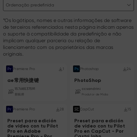
Ordenação predefinida
*Os logótipos, nomes e outras informações de software
de terceiros referenciados nesta página indicam apenas
o suporte à compatibilidade da predefinição e não
implicam qualquer parceria ou relação de
licenciamento com os proprietários das marcas
originais.
Premiere Pro
1
Photoshop
24
ae常用快捷键
PhotoShop
15768537591
ccsandrini
剪辑师
Produtor de Midia
Premiere Pro
28
CapCut
15
Preset para edición
Preset para edición
de vídeo con tu Pilot
de vídeo con tu Pilot
Pro en Adobe
Pro en CapCut - Por
Premiere Pro - Por
CastriJohn