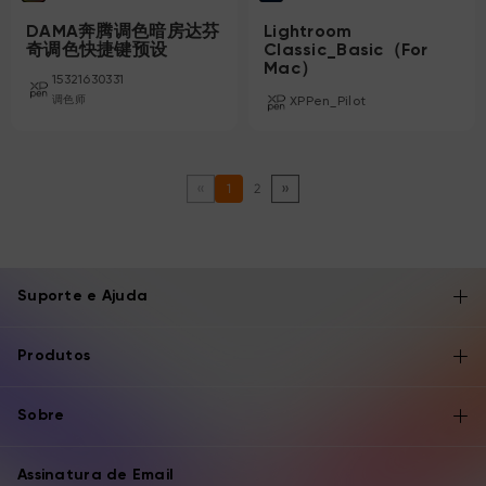
DAMA奔腾调色暗房达芬
Lightroom
奇调色快捷键预设
Classic_Basic（For
Mac）
15321630331
调色师
XPPen_Pilot
1
2
Suporte e Ajuda
Produtos
Sobre
Assinatura de Email