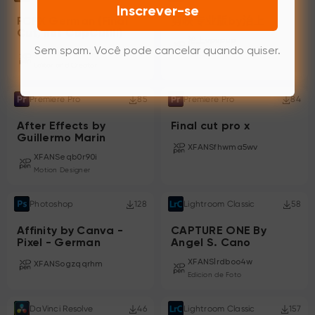
Inscrever-se
FCPX German (Final
剪映专业版by治上
Cut, not CapCut!!!)
治上upupup
Sem spam. Você pode cancelar quando quiser.
XFANSq5qf18t0
个人博主
Editor and Creator
Premiere Pro
85
Premiere Pro
84
After Effects by
Final cut pro x
Guillermo Marin
XFANSfhwma5wv
XFANSeqb0r90i
Motion Designer
Photoshop
128
Lightroom Classic
58
Affinity by Canva -
CAPTURE ONE By
Pixel - German
Angel S. Cano
XFANSlrdboo4w
XFANSogzqqrhm
Edicion de Foto
DaVinci Resolve
46
Lightroom Classic
157