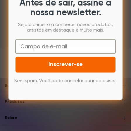
Antes de sair, assine a
nossa newsletter.
2. Abra o GIMP e defina dinâmico como "Opacidade de
pressão". Em seguida, teste a funcionalidade com a
Seja o primeiro a conhecer novos produtos,
caneta passiva.
artistas em destaque e muito mais.
Email
Inscrever-se
Sem spam. Você pode cancelar quando quiser.
Suporte e Ajuda
Produtos
Sobre