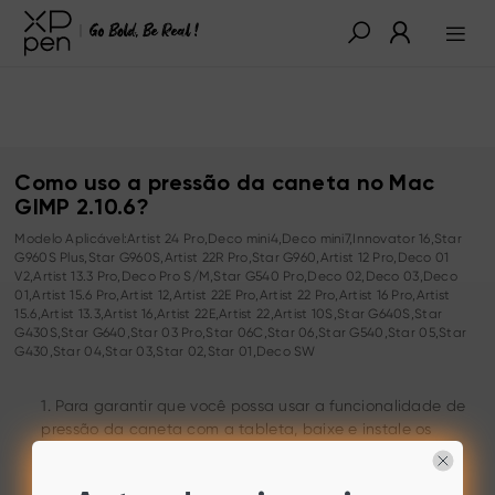
Como uso a pressão da caneta no Mac
GIMP 2.10.6?
Modelo Aplicável:Artist 24 Pro,Deco mini4,Deco mini7,Innovator 16,Star
G960S Plus,Star G960S,Artist 22R Pro,Star G960,Artist 12 Pro,Deco 01
V2,Artist 13.3 Pro,Deco Pro S/M,Star G540 Pro,Deco 02,Deco 03,Deco
01,Artist 15.6 Pro,Artist 12,Artist 22E Pro,Artist 22 Pro,Artist 16 Pro,Artist
15.6,Artist 13.3,Artist 16,Artist 22E,Artist 22,Artist 10S,Star G640S,Star
G430S,Star G640,Star 03 Pro,Star 06C,Star 06,Star G540,Star 05,Star
G430,Star 04,Star 03,Star 02,Star 01,Deco SW
1. Para garantir que você possa usar a funcionalidade de
pressão da caneta com a tableta, baixe e instale os
drivers mais recentes da tableta.