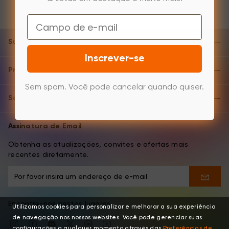
Email
Suporte e Ajuda
Inscrever-se
Produtos
Sem spam. Você pode cancelar quando quiser.
Sobre
Assinatura de Email
Obtenha as atualizações, convites e ofertas mais
recentes diretamente.
Encontre-nos nestes lugares
Utilizamos cookies para personalizar e melhorar a sua experiência
de navegação nos nossos websites. Você pode gerenciar suas
configurações a qualquer momento através das
Preferências de