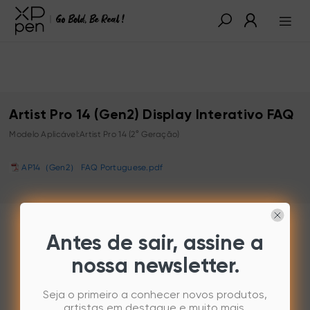
Artist Pro 14 (Gen2) Display Interativo FAQ
Modelo Aplicável:Artist Pro 14 (2° Geração)
AP14（Gen2） FAQ Portuguese.pdf
Antes de sair, assine a
nossa newsletter.
Seja o primeiro a conhecer novos produtos,
artistas em destaque e muito mais.