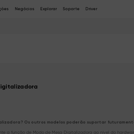
ções
Negócios
Explorar
Soporte
Driver
igitalizadora
alizadora? Os outros modelos poderão suportar futurament
te a função de Modo de Mesa Digitalizadora ao nível do hardwar