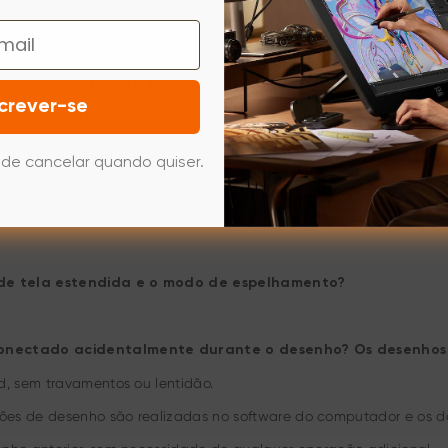
taxa de atualização da tela do tablet mudarão?
a exibição estendida a 1080p a 60 Hz.
que do tablet ainda pode ser usada?
crever-se
 suportado no macOS no momento.
 seguem as configurações do tablet ou as do computador?
de cancelar quando quiser.
 de tela estendida e o modo de espelhamento?
conectado acidentalmente durante o desenho? Os desenhos 
d, sem travamentos ou lentidão.
es de desenho são realizadas no software do computador e os da