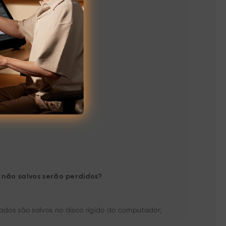
não salvos serão perdidos?
dos são salvos no disco rígido do computador;