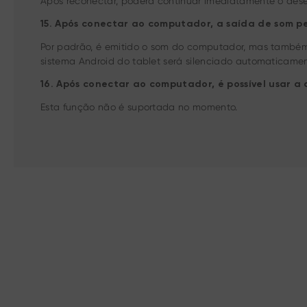
Após reconectar, poderá continuar imediatamente o dese
15. Após conectar ao computador, a saída de som pe
Por padrão, é emitido o som do computador, mas também
sistema Android do tablet será silenciado automaticament
16. Após conectar ao computador, é possível usar a
Esta função não é suportada no momento.