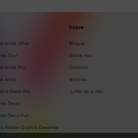
Sobre
e Artist Ultra
Blogue
rie Star
Sobre nós
e Artist Pro
Contato
e Artist
Notícias
érie Deco Pro
Junte-se a nós
rie Deco
rie Deco Fun
a Tablet Gráfico Desenho