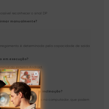
ssível reconhecer o sinal DP
firmar manualmente?
carregamento é determinada pela capacidade de saída
ão em execução?
nicial do sistema Android.
16K e a sensibilidade à inclinação?
stalar os drivers específicos no computador, que podem