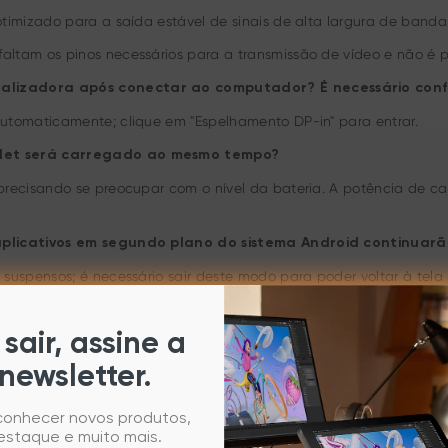
timizado para a saída estável de sinais de alta largura de banda
tam os pinos necessários para a transmissão de vídeo e não é po
talizadora após conectar ao computador? É necessário con
utomaticamente; clique em "Espelhamento DP-in" para entrar.
blet será carregado ao mesmo tempo?
precisando se preocupar com o nível da bateria. A potência de 
 aplicativos em segundo plano do sistema Android continuar
spensos; é necessário sair deste modo para poder voltar à tela i
sair, assine a
newsletter.
talar drivers no computador para a sensibilidade de pressão 
 reconfigurar ou calibrar a caneta de desenho, será necessário in
 conhecer novos produtos,
n.
estaque e muito mais.