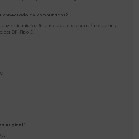
ora conectado ao computador?
encionais é suficiente para a suportar. É necessário
tador DP-Tipo C.
 C
o original?
 Alt