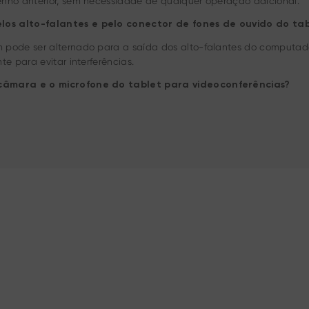
nho anterior, sem necessidade de qualquer operação adicional.
los alto-falantes e pelo conector de fones de ouvido do t
 pode ser alternado para a saída dos alto-falantes do computa
e para evitar interferências.
 câmara e o microfone do tablet para videoconferências?