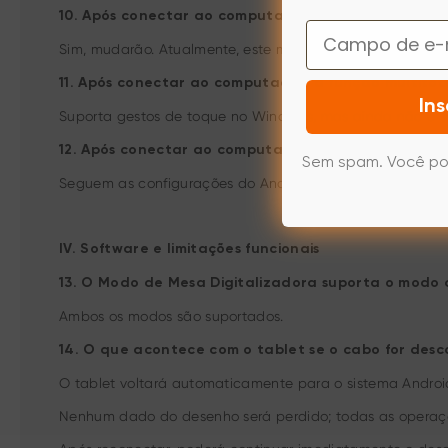
10. Após conectar ao computador, a resolução e a 
Email
Sim, mudarão. Atualmente, este modo suporta apenas um
11. Após conectar ao computador, a função multito
Ins
Suporta gestos de toque no Windows, mas ainda não é
12. Após conectar ao computador, as cores da tela
Sem spam. Você po
Seguem as configurações do Android.
IV. Software e limitações funcionais
13. O Modo de Mesa Digitalizadora suporta o modo
Ambos os modos são suportados.
14. O que acontece com o tablet se o cabo for des
O tablet voltará automaticamente para o sistema Androi
Nenhum dado do desenho será perdido; todas as operaçõ