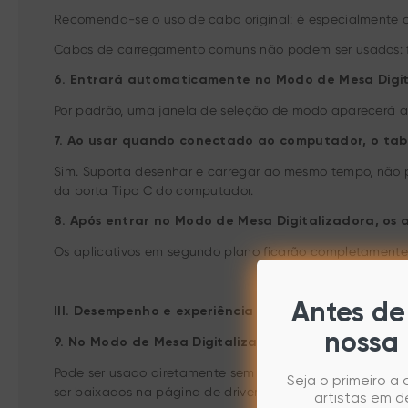
Recomenda-se o uso de cabo original: é especialmente o
Cabos de carregamento comuns não podem ser usados: fal
6. Entrará automaticamente no Modo de Mesa Digi
Por padrão, uma janela de seleção de modo aparecerá a
7. Ao usar quando conectado ao computador, o ta
Sim. Suporta desenhar e carregar ao mesmo tempo, não 
da porta Tipo C do computador.
8. Após entrar no Modo de Mesa Digitalizadora, os
Os aplicativos em segundo plano ficarão completamente su
Antes de 
III. Desempenho e experiência de desenho
nossa 
9. No Modo de Mesa Digitalizadora, é necessário ins
Pode ser usado diretamente sem drivers; no entanto, para
Seja o primeiro a
ser baixados na página de drivers do site oficial da XPPe
artistas em d