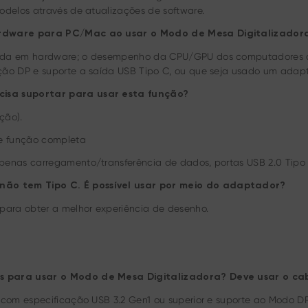
odelos através de atualizações de software.
 hardware para PC/Mac ao usar o Modo de Mesa Digitalizad
da em hardware; o desempenho da CPU/GPU dos computadores conv
ção DP e suporte a saída USB Tipo C, ou que seja usado um adap
cisa suportar para usar esta função?
ção).
de função completa
penas carregamento/transferência de dados, portas USB 2.0 Tipo
ão tem Tipo C. É possível usar por meio do adaptador?
para obter a melhor experiência de desenho.
s para usar o Modo de Mesa Digitalizadora? Deve usar o cab
com especificação USB 3.2 Gen1 ou superior e suporte ao Modo DP