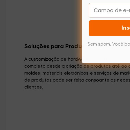
Email
Ins
Sem spam. Você po
Soluções para Produtos OEM/ODM
A customização de hardware ODM ou serviços 
completo desde a criação de produtos até ao 
moldes, materiais eletrónicos e serviços de mar
de produtos pode ser feita consoante as neces
clientes.