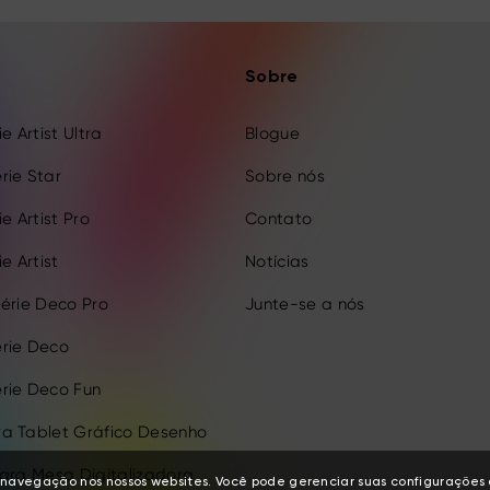
Sobre
e Artist Ultra
Blogue
rie Star
Sobre nós
e Artist Pro
Contato
e Artist
Notícias
érie Deco Pro
Junte-se a nós
rie Deco
rie Deco Fun
a Tablet Gráfico Desenho
para Mesa Digitalizadora
de navegação nos nossos websites. Você pode gerenciar suas configuraçõe