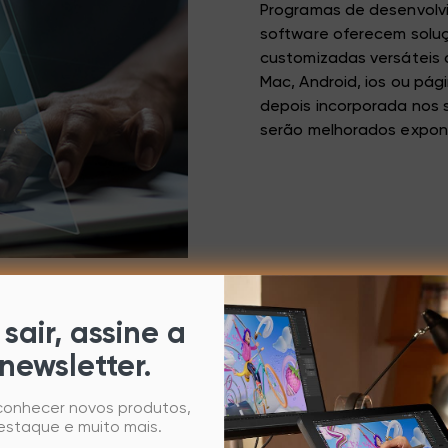
Programas de desenvolv
software oferecem soluç
customizadas versáteis 
Mac, Android, ios ou pági
depois incorporada nos s
serão melhorados expon
sair, assine a
newsletter.
 conhecer novos produtos,
estaque e muito mais.