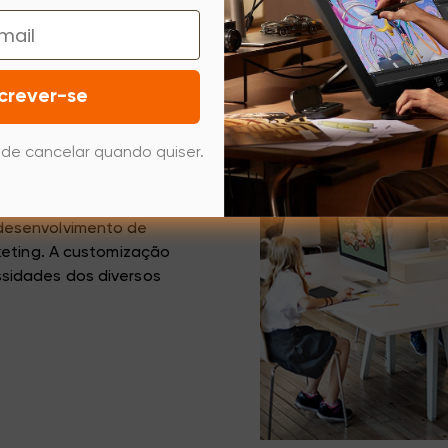
crever-se
de cancelar quando quiser.
OEM abrange o processo
desenvolvimento de
keting. A customização
sidades dos diversos