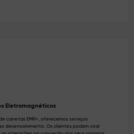
s Eletromagnéticos
de canetas EMR+, oferecemos serviços
o desenvolvimento. Os clientes podem criar
e as interações na conceção dos seus próprios