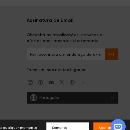
Assinatura de Email
Obtenha as atualizações, convites e
ofertas mais recentes diretamente.
Encontre-nos nestes lugares
Português
s a qualquer momento
Somente
Aceitar