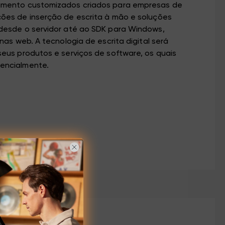
imento customizados criados para empresas de
ões de inserção de escrita à mão e soluções
desde o servidor até ao SDK para Windows,
nas web. A tecnologia de escrita digital será
eus produtos e serviços de software, os quais
encialmente.