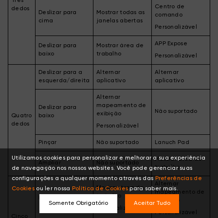
Três
Centro de
dedos
Deslizar para
Mostrar todas as
comando
cima
janelas abertas
Personalizável
APP Expose
Deslizar para
Mostrar área de
baixo
trabalho
Personalizável
Deslizar para a
Alternar
Alternar
esquerda/direita
aplicativo
aplicativo
Alternar
mapeamento de
Deslizar para
Não suportado
exibição
Quatro
baixo
dedos
Personalizável
Pinçar
Não suportado
Lanuch Pad
Utilizamos cookies para personalizar e melhorar a sua experiência
Mostrar área de
Ampliar
Não suportado
trabalho
de navegação nos nossos websites. Você pode gerenciar suas
configurações a qualquer momento através das
Preferências de
Alternar
Mostrar área de
Cookies
ou ler nossa
Política de Cookies
para saber mais.
mapeamento de
trabalho
Percussão
exibição
Somente Obrigatório
Aceitar Tudo
Personalizável
Personalizável
Cinco