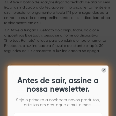
3.1. Ative o botão de ligar/desligar do teclado de atalho sem
fio, a luz indicadora do teclado sem fio pisca lentamente em
azul, pressione longamente a tecla K11 por 6 segundos para
entrar no estado de emparelhamento, a luz indicadora pisca
rapidamente em azul
3.2. Ative a função Bluetooth do computador, adicione
dispositivos Bluetooth, pesquise o nome do dispositivo
"Shortcut Remote", clique para concluir o emparelhamento
Bluetooth, a luz indicadora é azul e constante e, após 30
segundos de luz constante, a luz indicadora se apaga
Antes de sair, assine a
nossa newsletter.
Seja o primeiro a conhecer novos produtos,
artistas em destaque e muito mais.