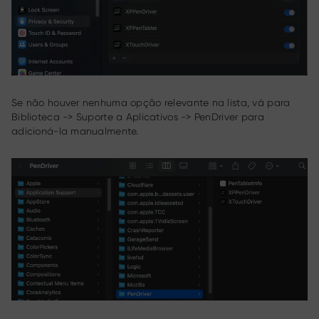
Se não houver nenhuma opção relevante na lista, vá para
Biblioteca -> Suporte a Aplicativos -> PenDriver para
adicioná-la manualmente.