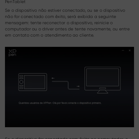
PenTablet
Se o dispositivo não estiver conectado, ou se o dispositivo
não for conectado com êxito, será exibida a seguinte
mensagem: tente reconectar o dispositivo, reinicie o
computador ou o driver antes de tente novamente, ou entre
em contato com o atendimento ao cliente.
Se o dispositivo for conectado com êxito ao computador, o