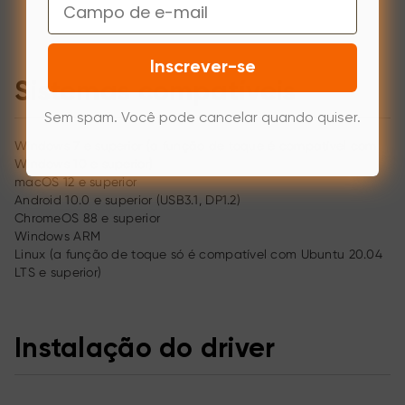
Email
Inscrever-se
Sistemas compatíveis
Sem spam. Você pode cancelar quando quiser.
Windows 7 e superior (a função de toque é compatível com
Windows 10 e superior)
macOS 12 e superior
Android 10.0 e superior (USB3.1, DP1.2)
ChromeOS 88 e superior
Windows ARM
Linux (a função de toque só é compatível com Ubuntu 20.04
LTS e superior)
Instalação do driver