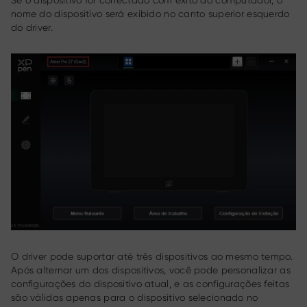
nome do dispositivo será exibido no canto superior esquerdo
do driver.
O driver pode suportar até três dispositivos ao mesmo tempo.
Após alternar um dos dispositivos, você pode personalizar as
configurações do dispositivo atual, e as configurações feitas
são válidas apenas para o dispositivo selecionado no