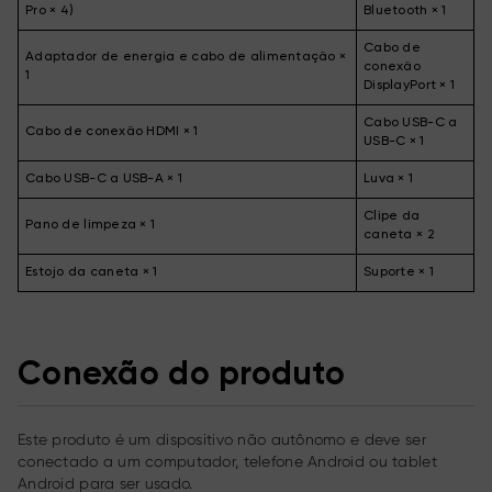
Pro × 4)
Bluetooth × 1
Cabo de
Adaptador de energia e cabo de alimentação ×
conexão
1
DisplayPort × 1
Cabo USB-C a
Cabo de conexão HDMI × 1
USB-C × 1
Cabo USB-C a USB-A × 1
Luva × 1
Clipe da
Pano de limpeza × 1
caneta × 2
Estojo da caneta × 1
Suporte × 1
Conexão do produto
Este produto é um dispositivo não autônomo e deve ser
conectado a um computador, telefone Android ou tablet
Android para ser usado.