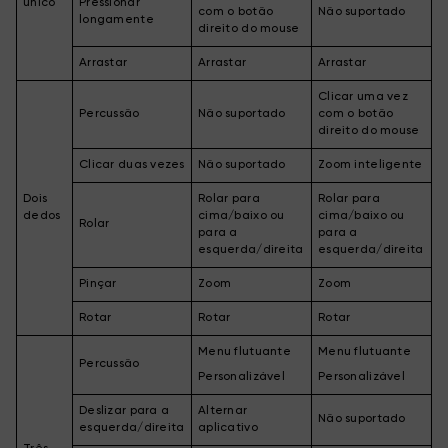
único
Pressionar
com o botão
Não suportado
longamente
direito do mouse
Arrastar
Arrastar
Arrastar
Clicar uma vez
Percussão
Não suportado
com o botão
direito do mouse
Clicar duas vezes
Não suportado
Zoom inteligente
Dois
Rolar para
Rolar para
dedos
cima/baixo ou
cima/baixo ou
Rolar
para a
para a
esquerda/direita
esquerda/direita
Pinçar
Zoom
Zoom
Rotar
Rotar
Rotar
Menu flutuante
Menu flutuante
Percussão
Personalizável
Personalizável
Deslizar para a
Alternar
Não suportado
esquerda/direita
aplicativo