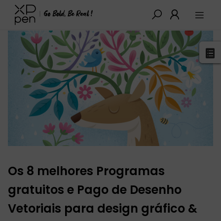
XPPen
>
Blogue
>
Tutoriais e Dicas
>
detalhes
Os 8 melhores Programas
gratuitos e Pago de Desenho
Vetoriais para design gráfico &