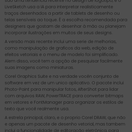
são uma tendência recente no design de logotipo, e o
LiveSketch usa a IA para interpretar realisticamente
traços desenhados a partir de tablets de desenho ou
telas sensíveis ao toque. É a escolha recomendada para
designers que gostam de desenhar à mão ou planejam
incorporar ilustrações em muitos de seus designs.
A versão mais recente inclui uma serie de melhorias,
como manipulação de graficos da web, edição de
efeitos vetoriais e o menu de modelo foi simplificado.
Alem disso, você tem a opção de pesquisar facilmente
suas imagens como miniaturas.
Corel Graphics Suite e na verdade vocên conjunto de
software em vez de um unico aplicativo. O pacote inclui
Photo-Paint para manipular fotos, AfterShot para lidar
com arquivos RAW, PowerTRACE para converter bitmaps
em vetores e FontManager para organizar os estilos de
texto que você realmente usa.
A estrela principal, claro, e o proprio Corel DRAW, que não
e apenas um pacote de desenho vetorial, mas tambem
inclui a funcionalidade de editoração eletrônica, para