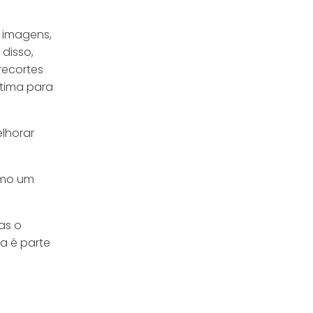
s imagens,
disso,
recortes
ótima para
elhorar
omo um
as o
a é parte