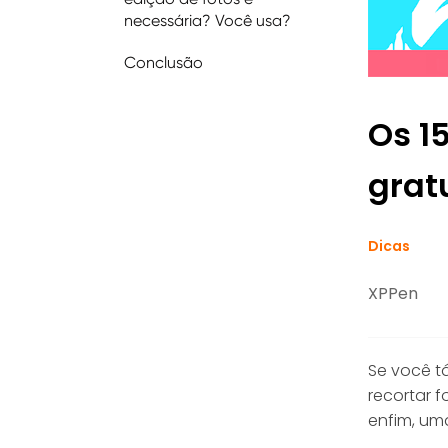
necessária? Você usa?
Conclusão
Os 1
grat
Dicas
XPPen
Se você t
recortar f
enfim, um