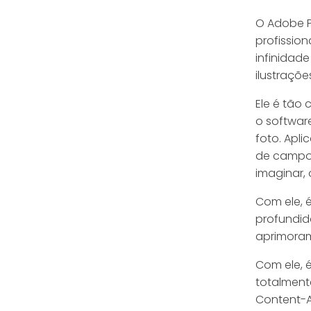
O Adobe P
profissio
infinidad
ilustraçõe
Ele é tão
o softwar
foto. Apli
de campo,
imaginar,
Com ele, é
profundid
aprimora
Com ele, 
totalment
Content-Aw