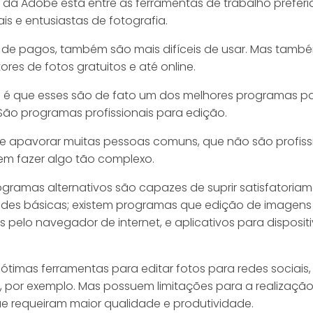
da Adobe está entre as ferramentas de trabalho preferi
ais e entusiastas de fotografia.
 de pagos, também são mais difíceis de usar. Mas tamb
tores de fotos gratuitos e até online.
 é que esses são de fato um dos melhores programas pa
São programas profissionais para edição.
de apavorar muitas pessoas comuns, que não são profiss
m fazer algo tão complexo.
ogramas alternativos são capazes de suprir satisfatoria
des básicas; existem programas que edição de imagens
s pelo navegador de internet, e aplicativos para disposit
 ótimas ferramentas para editar fotos para redes sociais
, por exemplo. Mas possuem limitações para a realizaçã
ue requeiram maior qualidade e produtividade.