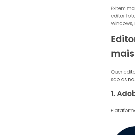
Exitem ma
editar fot
Windows, 
Edito
mais 
Quer edita
são as no
1. Ad
Plataform