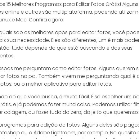
s 15 Melhores Programas para Editar Fotos Grátis! Algun
os online e outros são multiplataforma, podendo utilizar 
inux e Mac. Confira agora!
uais são os melhores apps para editar fotos, você pode
is sua necessidade. Eles são diferentes, um é mais pod
Então, tudo depende do que está buscando e dos seus
entos.
ssoas me perguntam como editar fotos. Alguns querem 
ar fotos no pc . Também vivem me perguntando qual é 
fotos, ou o melhor aplicativo para editar fotos.
o do que você busca, é muito fácil. É só escolher um b
rátis, e já podemos fazer muita coisa. Podemos utilizar fil
er colagem, ou fazer tudo do zero, do jeito que queremos
 programas para edição de fotos. Alguns deles são pago
toshop ou o Adobe Lightroom, por exemplo. No quesito r