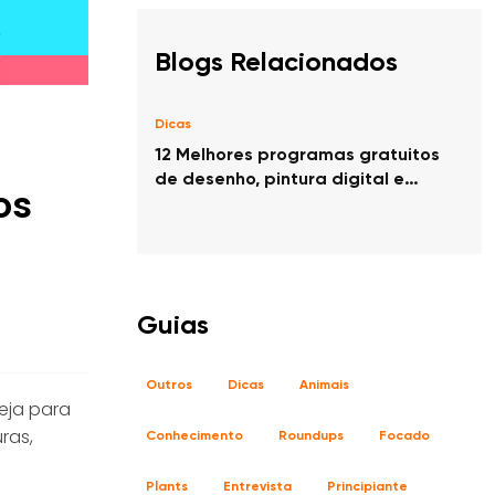
Blogs Relacionados
Dicas
12 Melhores programas gratuitos
de desenho, pintura digital e
os
ilustração no PC para artistas &
desenhistas
Guias
Outros
Dicas
Animais
eja para
ras,
Conhecimento
Roundups
Focado
Plants
Entrevista
Principiante