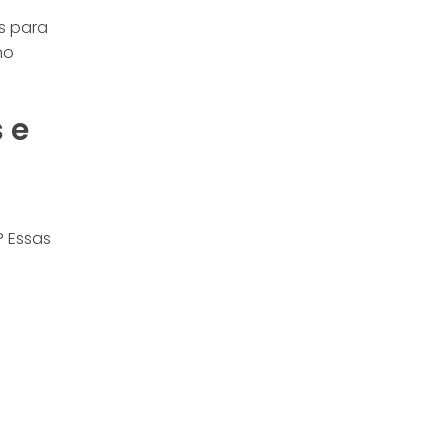
s para
no
 e
? Essas