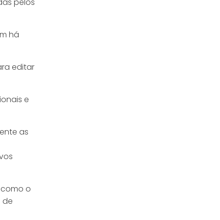
das pelos
ém há
ra editar
ionais e
mente as
ivos
, como o
o de