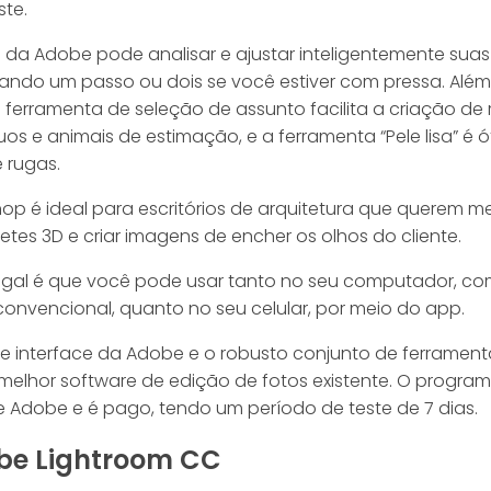
ste.
I da Adobe pode analisar e ajustar inteligentemente sua
ndo um passo ou dois se você estiver com pressa. Além 
ferramenta de seleção de assunto facilita a criação de 
uos e animais de estimação, e a ferramenta “Pele lisa” é 
e rugas.
op é ideal para escritórios de arquitetura que querem m
tes 3D e criar imagens de encher os olhos do cliente.
legal é que você pode usar tanto no seu computador, c
convencional, quanto no seu celular, por meio do app.
te interface da Adobe e o robusto conjunto de ferrament
melhor software de edição de fotos existente. O program
 Adobe e é pago, tendo um período de teste de 7 dias.
obe Lightroom CC