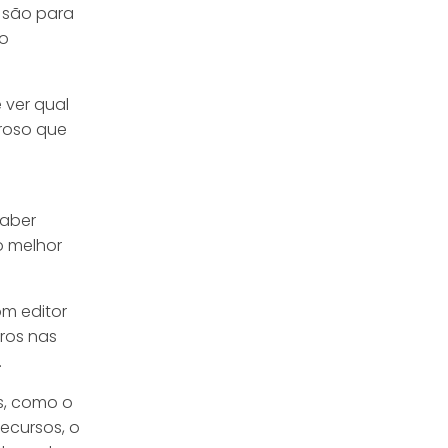
s são para
no
 ver qual
eroso que
saber
o melhor
om editor
tros nas
.
s, como o
ecursos, o