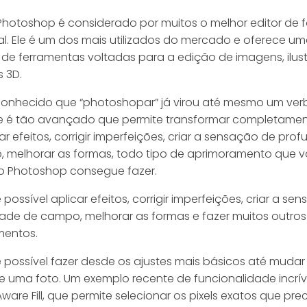
hotoshop é considerado por muitos o melhor editor de 
nal. Ele é um dos mais utilizados do mercado e oferece u
e de ferramentas voltadas para a edição de imagens, ilus
s 3D.
 conhecido que “photoshopar” já virou até mesmo um verb
e é tão avançado que permite transformar completame
car efeitos, corrigir imperfeições, criar a sensação de pro
 melhorar as formas, todo tipo de aprimoramento que 
 o Photoshop consegue fazer.
 possível aplicar efeitos, corrigir imperfeições, criar a s
ade de campo, melhorar as formas e fazer muitos outros
mentos.
é possível fazer desde os ajustes mais básicos até mudar
e uma foto. Um exemplo recente de funcionalidade incrív
are Fill, que permite selecionar os pixels exatos que pr