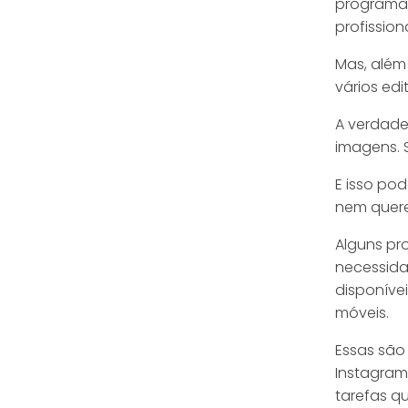
programa 
profission
Mas, além
vários edi
A verdade
imagens. 
E isso po
nem quere
Alguns pr
necessida
disponívei
móveis.
Essas são
Instagram
tarefas q