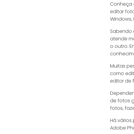
Conheça o
editar fot
Windows, L
Sabendo q
atende ma
o outro. 
conhecim
Muitas pe
como edit
editor de 
Dependend
de fotos g
fotos, faz
Há vários
Adobe Pho