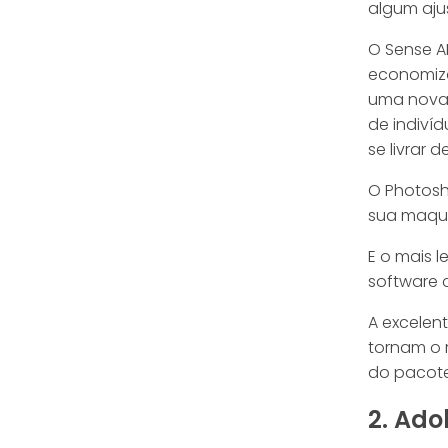
algum aju
O Sense A
economiza
uma nova 
de indivíd
se livrar d
O Photosh
sua maque
E o mais 
software 
A excelen
tornam o 
do pacote
2. Ad