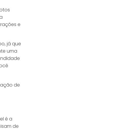
fotos
ma
trações e
o, já que
nte uma
fundidade
você
ensação de
el é a
ecisam de