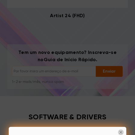
Artist 24 (FHD)
Cancelar inscrição: Um clique a qualquer momento
Tutoriais de desenho
Tem um novo equipamento? Inscreva-se
Dicas e resolução de problemas
noGuia de Início Rápido.
Novos lançamentos e ofertas
Histórias de artistas e inspiração
Enviar
1–2 e-mails/mês, nunca spam
Seu e-mail é usado apenas para o conteúdo solicitado
Cancelar inscrição: Um clique a qualquer momento
Tutoriais de desenho
SOFTWARE & DRIVERS