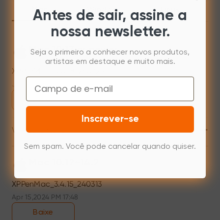
Mac
Windows
Linux
Antes de sair, assine a
nossa newsletter.
Mac 10.13 or newer
Seja o primeiro a conhecer novos produtos,
artistas em destaque e muito mais.
XPPenMac_4.0.18_260723
Email
Jul 31,2026 AM 10:11
Baixe
Inscrever-se
+
Versão anterior
Sem spam. Você pode cancelar quando quiser.
Mac 10.12~14.2
XPPenMac_3.4.15_240313
Apr 15,2024 PM 17:48
Baixe