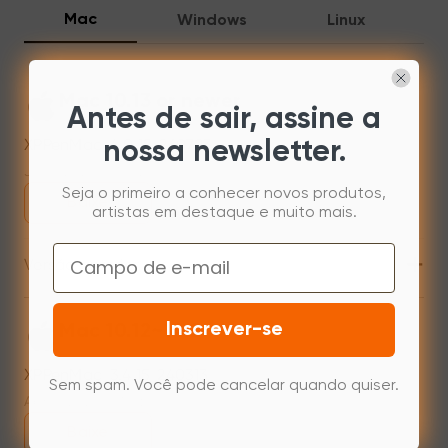
Mac
Windows
Linux
Mac 10.13 or newer
Antes de sair, assine a
XPPenMac_4.0.18_260723
nossa newsletter.
Jul 31,2026 AM 10:11
Seja o primeiro a conhecer novos produtos,
Baixe
artistas em destaque e muito mais.
Email
+
Versão anterior
Inscrever-se
Mac 10.12~14.2
XPPenMac_3.4.15_240313
Sem spam. Você pode cancelar quando quiser.
Apr 15,2024 PM 17:48
Baixe