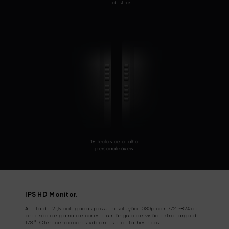
destros.
16 Teclas de atalho
personalizáveis
IPS HD Monitor.
A tela de 21,5 polegadas possui resolução 1080p com 77% -82% de
precisão de gama de cores e um ângulo de visão extra largo de
178 °. Oferecendo cores vibrantes e detalhes ricos.