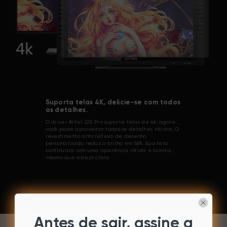
Suporta telas 4K, delicie-se com todos
os detalhes.
O driver Artist 22E Pro suporta telas de 4k, agora
você pode aproveitar todos os detalhes nítidos. O
revestimento antirreflexo de desenho
personalizado reduz o brilho em 56%. Sua tela
continuará com uma aparência nítida e bonita,
mesmo que esteja clara.
Antes de sair, assine a