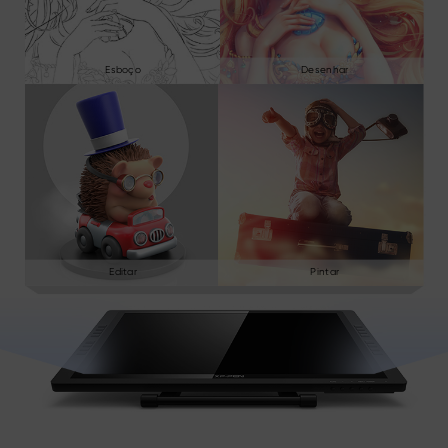
Esboço
Desenhar
Editar
Pintar