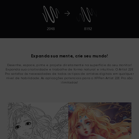
Expanda sua mente, crie seu mundo!
Desenhe, espoce, pinte e projete diretamente na superfície do seu monitor!
Expanda sua criatividade e trabalhe de forma natural e intuitiva. O Artist 22E
Pro satisfaz às necessidades de todos os tipos de artistas digitais em qualquer
nível de habilidade. As aplicações potenciais para o XPPen Artist 22E Pro são
ilimitadas!