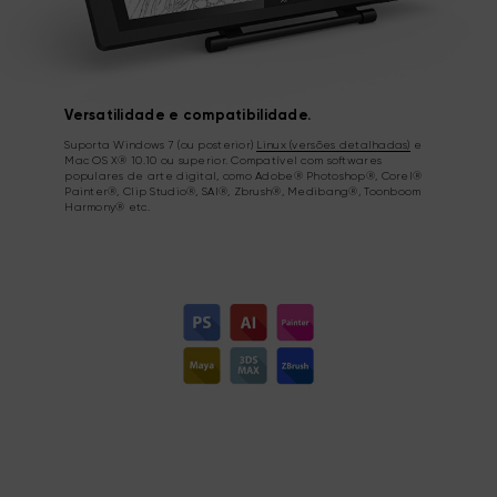
Versatilidade e compatibilidade.
Suporta Windows 7 (ou posterior)
Linux (versões detalhadas)
e
Mac OS X® 10.10 ou superior. Compatível com softwares
populares de arte digital, como Adobe® Photoshop®, Corel®
Painter®, Clip Studio®, SAI®, Zbrush®, Medibang®, Toonboom
Harmony® etc.