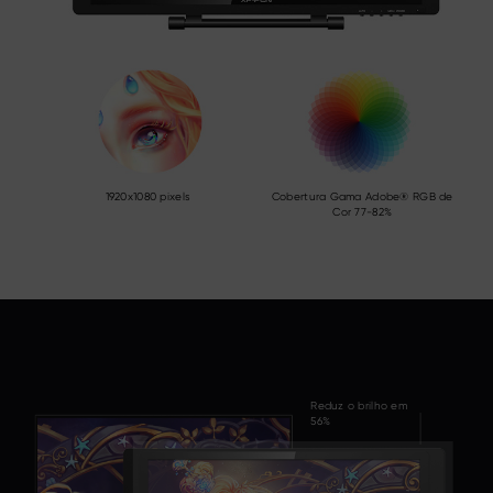
1920x1080 pixels
Cobertura Gama Adobe® RGB de
Cor 77-82%
Reduz o brilho em
56%