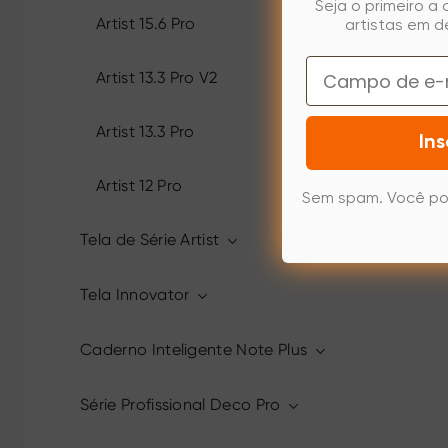
Seja o primeiro a
Artist 15.6 Pro
artistas em d
Email
Artist 13.3 Pro V2
Artist 13.3 Pro
Ins
Artist 12 Pro
Sem spam. Você po
Tela de Série Artist
Tela Innovator
Caderno Inteligente Note Plus
Série Profissional Deco Pro