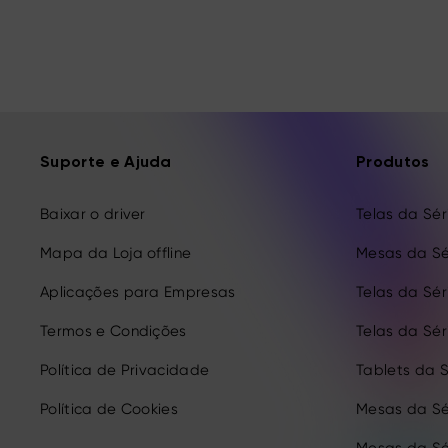
Suporte e Ajuda
Produtos
Baixar o driver
Telas da Séri
Mapa da Loja offline
Mesas da Sé
Aplicações para Empresas
Telas da Séri
Termos e Condições
Telas da Séri
Política de Privacidade
Tablets da S
Política de Cookies
Mesas da Sé