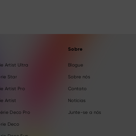
Sobre
e Artist Ultra
Blogue
rie Star
Sobre nós
e Artist Pro
Contato
e Artist
Notícias
érie Deco Pro
Junte-se a nós
rie Deco