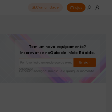
lojas
Comunidade
Cancelar inscrição: Um clique a qualquer momento
Tutoriais de desenho
Dicas e resolução de problemas
Tem um novo equipamento?
Novos lançamentos e ofertas
Inscreva-se noGuia de Início Rápido.
Histórias de artistas e inspiração
1–2 e-mails/mês, nunca spam
Enviar
Seu e-mail é usado apenas para o conteúdo
solicitado
Cancelar inscrição: Um clique a qualquer momento
Tutoriais de desenho