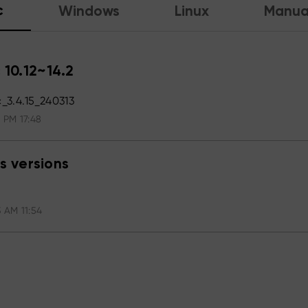
c
Windows
Linux
Manua
 10.12~14.2
3.4.15_240313
 PM 17:48
s versions
 AM 11:54