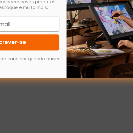
 conhecer novos produtos,
estaque e muito mais.
crever-se
de cancelar quando quiser.