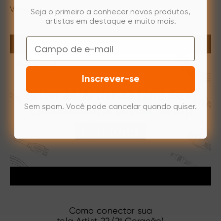
Vídeos
Seja o primeiro a conhecer novos produtos,
artistas em destaque e muito mais.
Email
Inscrever-se
Sem spam. Você pode cancelar quando quiser.
Como conectar sua
tela Artist 22 (2ª Geração)