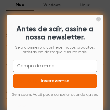
Mac
Windows
Linux
Mac 10.13 or newer
Antes de sair, assine a
XPPenMac_4.0.18_260723
nossa newsletter.
Jul 31,2026 AM 10:11
Seja o primeiro a conhecer novos produtos,
Baixe
artistas em destaque e muito mais.
Email
+
Versão anterior
Inscrever-se
Mac 10.12~14.2
XPPenMac_3.4.15_240313
Sem spam. Você pode cancelar quando quiser.
Apr 15,2024 PM 17:48
Baixe