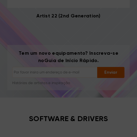
Artist 22 (2nd Generation)
Tem um novo equipamento? Inscreva-se
Cancelar inscrição: Um clique a qualquer momento
noGuia de Início Rápido.
Tutoriais de desenho
Dicas e resolução de problemas
Enviar
Novos lançamentos e ofertas
Histórias de artistas e inspiração
1–2 e-mails/mês, nunca spam
Seu e-mail é usado apenas para o conteúdo solicitado
Cancelar inscrição: Um clique a qualquer momento
Tutoriais de desenho
SOFTWARE & DRIVERS