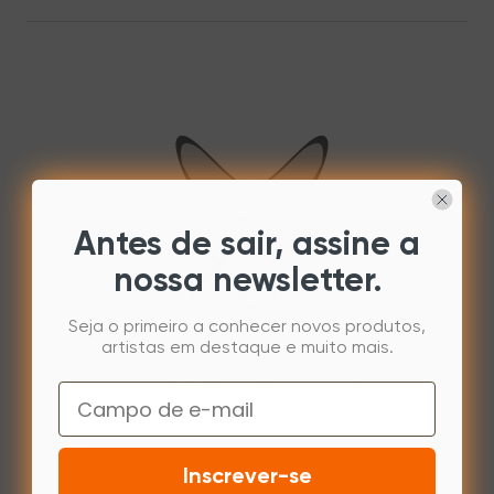
Antes de sair, assine a
nossa newsletter.
Seja o primeiro a conhecer novos produtos,
artistas em destaque e muito mais.
Nenhum resultado encontrado. Experimente outras
palavras-chave. Se não encontrar a resposta à
Email
sua pergunta,
contacte-nos
e teremos todo o
prazer em ajudá-lo.
Inscrever-se