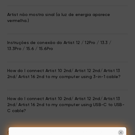
Artist não mostra sinal (a luz de energia aparece
vermelha.)
Instruções de conexão do Artist 12 / 12Pro / 13.3 /
13.3Pro / 15.6 / 15.6Pro
How do I connect Artist 10 2nd/ Artist 12 2nd/ Artist 13
2nd/ Artist 16 2nd to my computer using 3-in-1 cable?
How do I connect Artist 10 2nd/ Artist 12 2nd/ Artist 13
2nd/ Artist 16 2nd to my computer using USB-C to USB-
C cable?
Como faço para conectar o Artist 13.3 Pro V2 a um