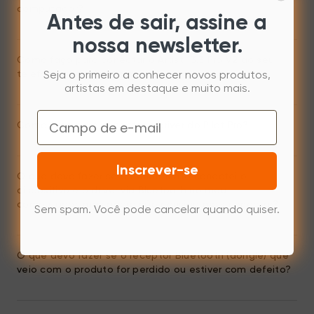
computador?
Antes de sair, assine a
nossa newsletter.
Como faço para conectar o Artist 13.3 Pro V2 ao seu
telefone ou tablet Android?
Seja o primeiro a conhecer novos produtos,
artistas em destaque e muito mais.
Email
Como faço para conectar o driver do Pilot Pro?
Inscrever-se
O que devo fazer se anteriormente conectei o
dispositivo e o driver via Bluetooth no meu
computador, mas agora não consigo mais conectar?
Sem spam. Você pode cancelar quando quiser.
O que devo fazer se o receptor Bluetooth (dongle) que
veio com o produto for perdido ou estiver com defeito?