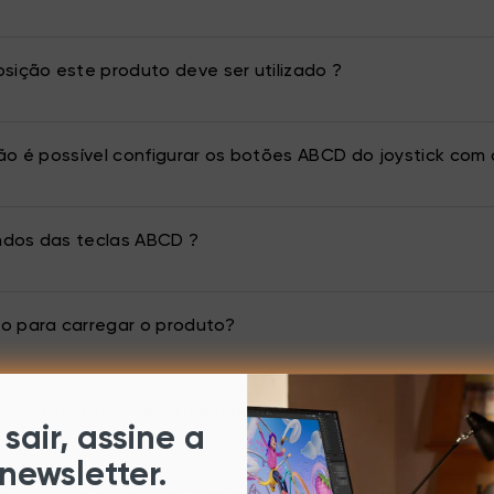
sição este produto deve ser utilizado ?
ão é possível configurar os botões ABCD do joystick co
dos das teclas ABCD ?
o para carregar o produto?
nção do botão OK no meio do joystick ? Posso configura
sair, assine a
newsletter.