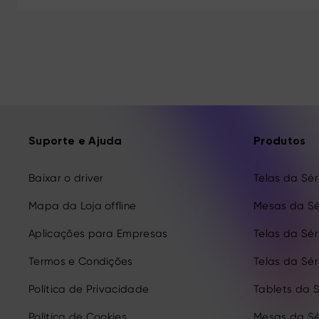
Suporte e Ajuda
Produtos
Baixar o driver
Telas da Séri
Mapa da Loja offline
Mesas da Sé
Aplicações para Empresas
Telas da Séri
Termos e Condições
Telas da Séri
Política de Privacidade
Tablets da S
Política de Cookies
Mesas da Sé