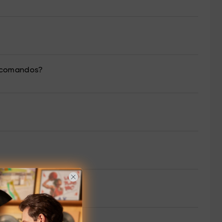
m comandos?
r seus comandos?