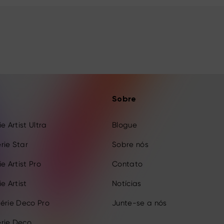
Sobre
e Artist Ultra
Blogue
rie Star
Sobre nós
e Artist Pro
Contato
e Artist
Notícias
érie Deco Pro
Junte-se a nós
rie Deco