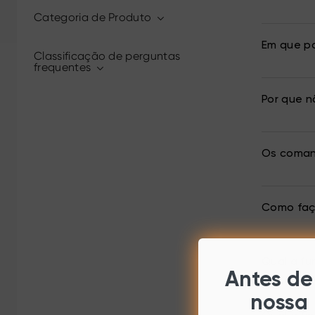
Categoria de Produto
Em que po
Classificação de perguntas
frequentes
Por que n
Os coman
Como faç
Qual a fu
Antes de 
nossa 