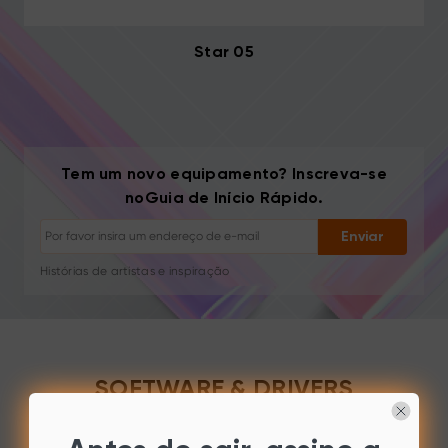
Star 05
Cancelar inscrição: Um clique a qualquer momento
Tem um novo equipamento? Inscreva-se
Tutoriais de desenho
noGuia de Início Rápido.
Dicas e resolução de problemas
Novos lançamentos e ofertas
Enviar
Histórias de artistas e inspiração
1–2 e-mails/mês, nunca spam
Seu e-mail é usado apenas para o conteúdo solicitado
Cancelar inscrição: Um clique a qualquer momento
Tutoriais de desenho
SOFTWARE & DRIVERS