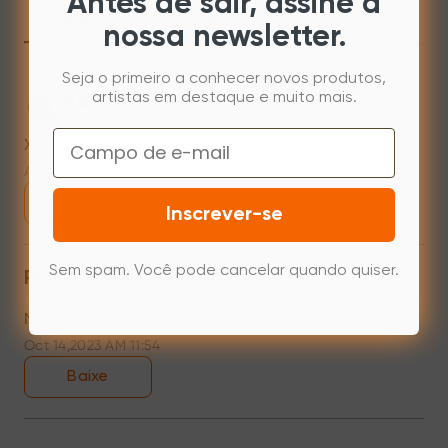
Antes de sair, assine a
Mac
Windows
Linux
nossa newsletter.
Seja o primeiro a conhecer novos produtos,
artistas em destaque e muito mais.
Mac 10.12~14.2
Email
XPPenMac_3.4.15_240313
Apr 15,2024 PM 17:48
Baixe
Inscrever-se
Sem spam. Você pode cancelar quando quiser.
Previous versions
Mac10.10
Oct 14,2023 AM 11:54
Baixe