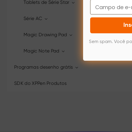
Tablets de Série Star
Email
Série AC
Ins
Magic Drawing Pad
Sem spam. Você po
Magic Note Pad
Programas desenho grátis
SDK do XPPen Produtos