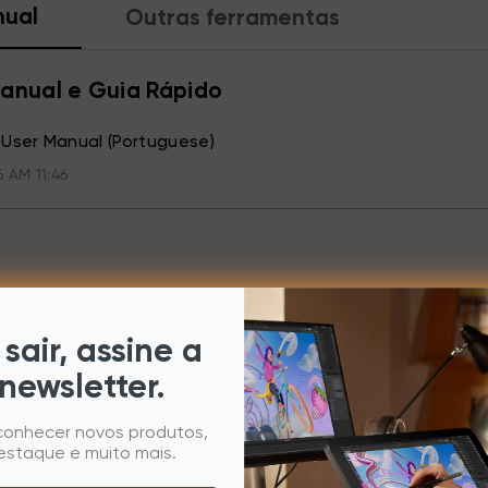
ual
Outras ferramentas
anual e Guia Rápido
 User Manual (Portuguese)
6 AM 11:46
sair, assine a
newsletter.
 conhecer novos produtos,
estaque e muito mais.