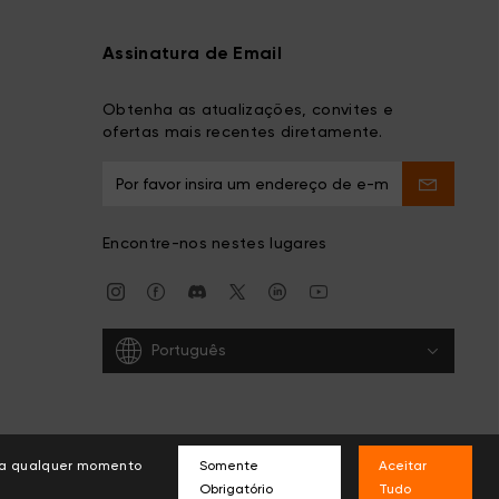
Assinatura de Email
Obtenha as atualizações, convites e
ofertas mais recentes diretamente.
Encontre-nos nestes lugares
Português
s a qualquer momento
Somente
Aceitar
Obrigatório
Tudo