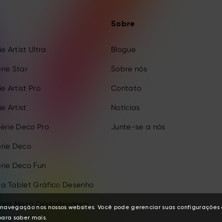
Sobre
e Artist Ultra
Blogue
rie Star
Sobre nós
e Artist Pro
Contato
e Artist
Notícias
érie Deco Pro
Junte-se a nós
rie Deco
rie Deco Fun
a Tablet Gráfico Desenho
para Mesa Digitalizadora
de navegação nos nossos websites. Você pode gerenciar suas configuraçõe
ara saber mais.