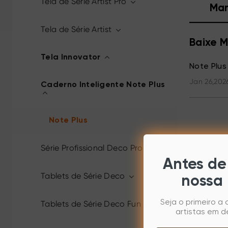
Tela de Série Artist Pro
Man
Tela de Série Artist
Baixe M
Tela Innovator
Note Plus
Jan 26,202
Caderno Inteligente Note Plus
Note Plus
Série Profissional Deco Pro
Antes de 
Tablets de Série Deco
nossa 
Seja o primeiro a
Tablets de Série Deco Fun
artistas em d