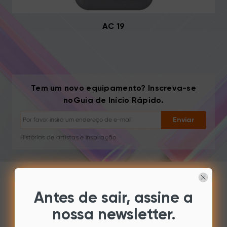
AC 19
Tem um novo equipamento? Inscreva-se
Cancelar inscrição: Um clique a qualquer momento
noGuia de Início Rápido.
Tutoriais de desenho
Dicas e resolução de problemas
Enviar
Novos lançamentos e ofertas
Histórias de artistas e inspiração
1–2 e-mails/mês, nunca spam
Seu e-mail é usado apenas para o conteúdo solicitado
Cancelar inscrição: Um clique a qualquer momento
Tutoriais de desenho
SOFTWARE & DRIVERS
Antes de sair, assine a
nossa newsletter.