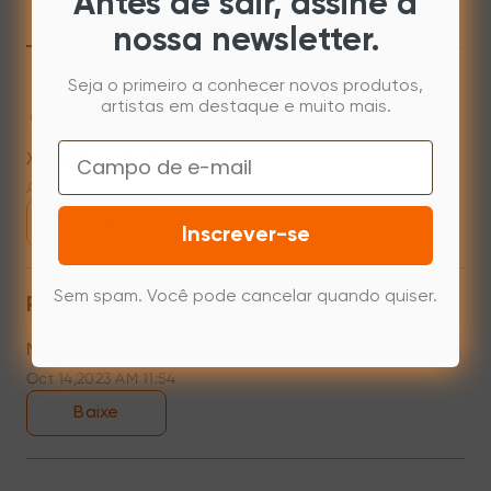
Antes de sair, assine a
Mac
Windows
Linux
nossa newsletter.
Seja o primeiro a conhecer novos produtos,
artistas em destaque e muito mais.
Mac 10.12~14.2
Email
XPPenMac_3.4.15_240313
Apr 15,2024 PM 17:48
Baixe
Inscrever-se
Sem spam. Você pode cancelar quando quiser.
Previous versions
Mac10.10
Oct 14,2023 AM 11:54
Baixe