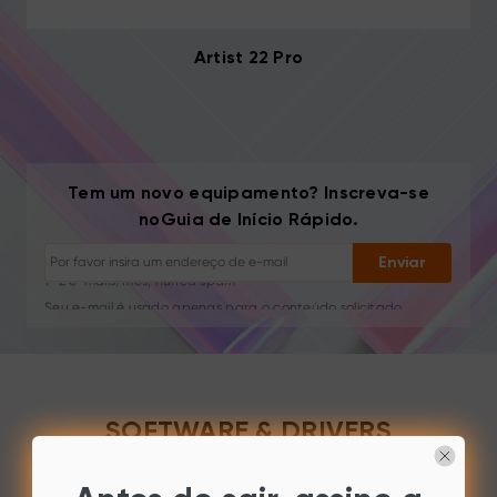
Artist 22 Pro
Cancelar inscrição: Um clique a qualquer momento
Tutoriais de desenho
Tem um novo equipamento? Inscreva-se
Dicas e resolução de problemas
noGuia de Início Rápido.
Novos lançamentos e ofertas
Histórias de artistas e inspiração
Enviar
1–2 e-mails/mês, nunca spam
Seu e-mail é usado apenas para o conteúdo solicitado
Cancelar inscrição: Um clique a qualquer momento
Tutoriais de desenho
SOFTWARE & DRIVERS