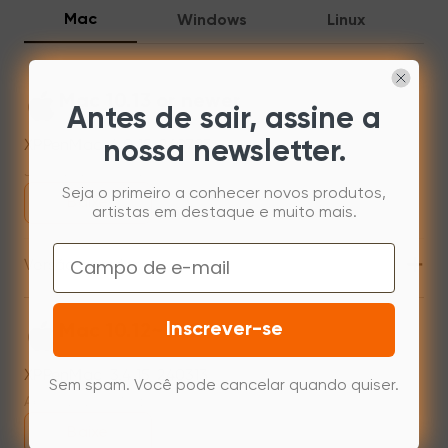
Mac
Windows
Linux
Mac 10.13 or newer
Antes de sair, assine a
XPPenMac_4.0.18_260723
nossa newsletter.
Jul 31,2026 AM 10:11
Seja o primeiro a conhecer novos produtos,
Baixe
artistas em destaque e muito mais.
Email
+
Versão anterior
Inscrever-se
Mac 10.12~14.2
XPPenMac_3.4.15_240313
Sem spam. Você pode cancelar quando quiser.
Apr 15,2024 PM 17:48
Baixe