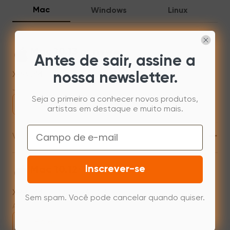
Mac
Windows
Linux
Mac 10.13 or newer
Antes de sair, assine a
XPPenMac_4.0.18_260723
nossa newsletter.
Jul 31,2026 AM 10:11
Seja o primeiro a conhecer novos produtos,
Baixe
artistas em destaque e muito mais.
Email
+
Versão anterior
Inscrever-se
Mac 10.12~14.2
XPPenMac_3.4.15_240313
Sem spam. Você pode cancelar quando quiser.
Apr 15,2024 PM 17:48
Baixe