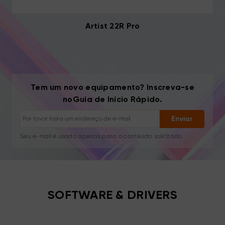
Artist 22R Pro
Cancelar inscrição: Um clique a qualquer momento
Tutoriais de desenho
Tem um novo equipamento? Inscreva-se
Dicas e resolução de problemas
noGuia de Início Rápido.
Novos lançamentos e ofertas
Histórias de artistas e inspiração
Enviar
1–2 e-mails/mês, nunca spam
Seu e-mail é usado apenas para o conteúdo solicitado
Cancelar inscrição: Um clique a qualquer momento
Tutoriais de desenho
SOFTWARE & DRIVERS