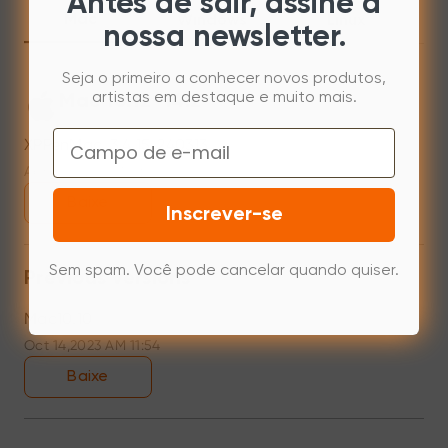
Antes de sair, assine a
Mac
Windows
Linux
nossa newsletter.
Seja o primeiro a conhecer novos produtos,
artistas em destaque e muito mais.
Mac 10.12~14.2
Email
XPPenMac_3.4.15_240313
Apr 15,2024 PM 17:48
Baixe
Inscrever-se
Sem spam. Você pode cancelar quando quiser.
Previous versions
Mac10.10
Oct 14,2023 AM 11:54
Baixe