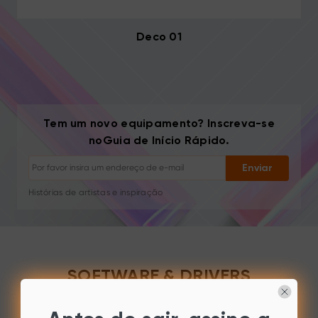
Deco 01
Tem um novo equipamento? Inscreva-se
Cancelar inscrição: Um clique a qualquer momento
noGuia de Início Rápido.
Tutoriais de desenho
Dicas e resolução de problemas
Enviar
Novos lançamentos e ofertas
Histórias de artistas e inspiração
1–2 e-mails/mês, nunca spam
Seu e-mail é usado apenas para o conteúdo solicitado
Cancelar inscrição: Um clique a qualquer momento
Tutoriais de desenho
SOFTWARE & DRIVERS