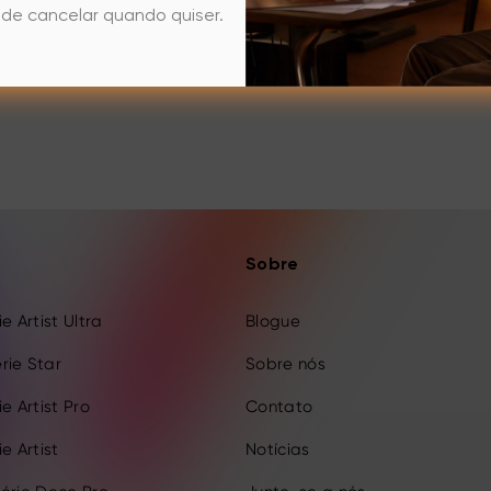
de cancelar quando quiser.
r instruções mais detalhadas, vá para
https://www.xp-pen
Sobre
e Artist Ultra
Blogue
rie Star
Sobre nós
e Artist Pro
Contato
e Artist
Notícias