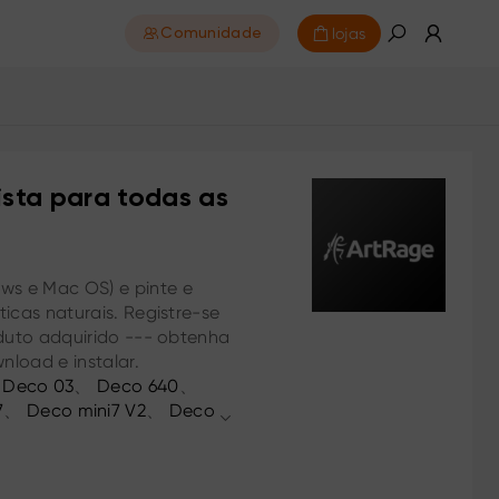
lojas
Comunidade
ista para todas as
s e Mac OS) e pinte e
icas naturais. Registre-se
oduto adquirido --- obtenha
nload e instalar.
、
Deco 03
、
Deco 640
、
7
、
Deco mini7 V2
、
Deco