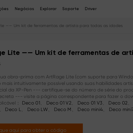
ções
Negócios
Explorar
Soporte
Driver
ite —— Um kit de ferramentas de artista para todas as idades
e Lite —— Um kit de ferramentas de art
s
a obra-prima com ArtRage Lite (com suporte para Window
mais intuitivamente possível usando suas habilidades artíst
ficial da XP-Pen --- certifique-se do número de série do pr
ecreta --- visite a página correspondente para fazer o dow
plicável：
Deco 01
、
Deco 01 V2
、
Deco 01 V3
、
Deco 02
、
Deco L
、
Deco LW
、
Deco M
、
Deco mini4
、
Deco mini
Deco mini7W V2
、
Deco MW
、
Deco S
、
Deco SW
ique aqui para obter o código