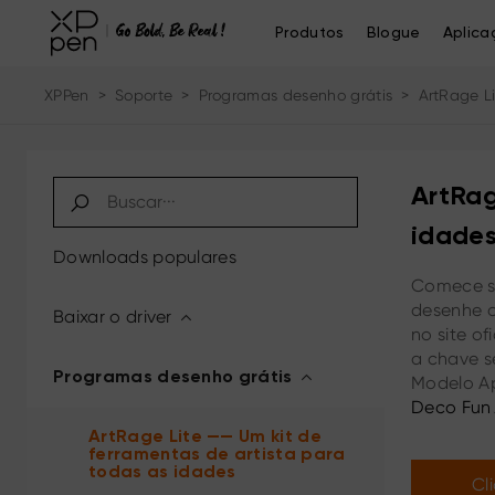
Produtos
Blogue
Aplica
XPPen
>
Soporte
>
Programas desenho grátis
>
ArtRage L
ArtRag
idade
Downloads populares
Comece su
desenhe o 
Baixar o driver
no site o
a chave s
Programas desenho grátis
Modelo A
Deco Fun
mini7W
、
ArtRage Lite —— Um kit de
ferramentas de artista para
todas as idades
Cl