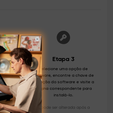
Etapa 3
série da
Selecione uma opção de
software, encontre a chave de
ativação do software e visite a
página correspondente para
instalá-lo.
ção. Sua escolha não pode ser alterada após a