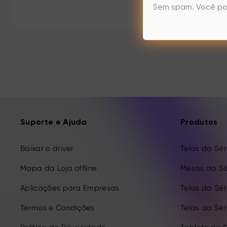
Sem spam. Você po
Para obte
Suporte e Ajuda
Produtos
Baixar o driver
Telas da Séri
Mapa da Loja offline
Mesas da Sé
Aplicações para Empresas
Telas da Séri
Termos e Condições
Telas da Séri