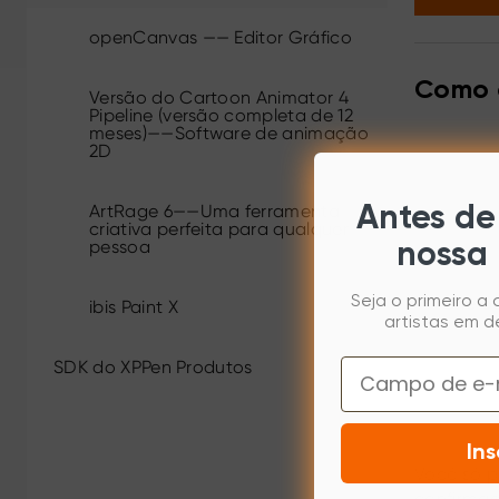
openCanvas —— Editor Gráfico
Como o
Versão do Cartoon Animator 4
Pipeline (versão completa de 12
meses)——Software de animação
2D
ArtRage 6——Uma ferramenta
Antes de 
criativa perfeita para qualquer
pessoa
nossa 
Seja o primeiro a
ibis Paint X
Crie o
artistas em d
Email
SDK do XPPen Produtos
Ins
Você só p
confirmaç