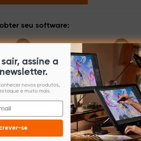
bter seu software:
sair, assine a
newsletter.
Etapa 1
Etapa 2
Certifique o número de 
 conhecer novos produtos,
u faça login em sua conta
estaque e muito mais.
sua compra.
XPPen.
crever-se
ode selecionar um software e receber uma chave de ativa
ão.