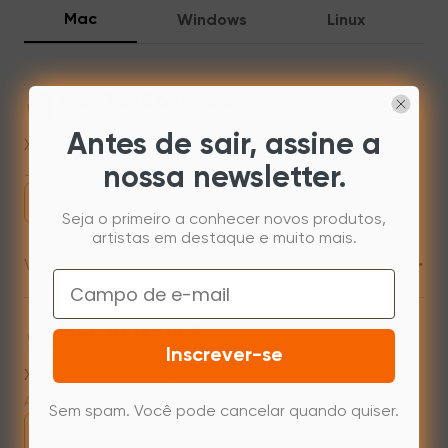
Mac
Windows
Linux
Mac 10.13 or newer
Antes de sair, assine a
XPPenMac_4.0.18_260723
Jul 31,2026 AM 10:11
nossa newsletter.
Baixe
Seja o primeiro a conhecer novos produtos,
artistas em destaque e muito mais.
+
Versão anterior
Email
Mac 10.12~14.2
Inscrever-se
XPPenMac_3.4.15_240313
Apr 15,2024 PM 17:48
Sem spam. Você pode cancelar quando quiser.
Baixe