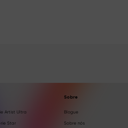
Sobre
e Artist Ultra
Blogue
rie Star
Sobre nós