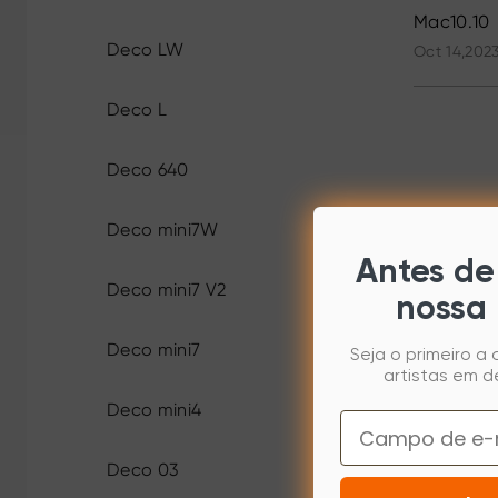
Mac10.10
Deco LW
Oct 14,2023
Deco L
Deco 640
Deco mini7W
Antes de 
Deco mini7 V2
nossa 
Deco mini7
Seja o primeiro a
artistas em d
Deco mini4
Email
Deco 03