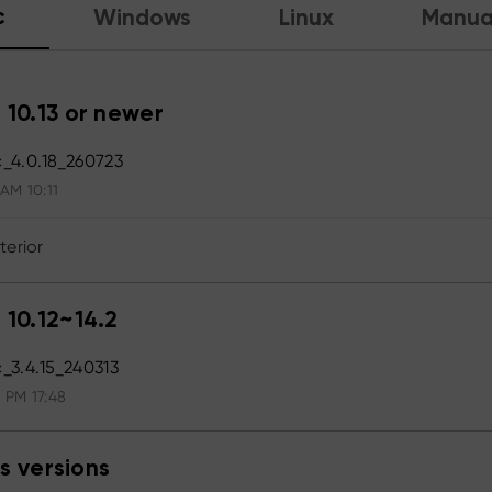
c
Windows
Linux
Manua
 10.13 or newer
_4.0.18_260723
 AM 10:11
terior
 10.12~14.2
3.4.15_240313
 PM 17:48
s versions