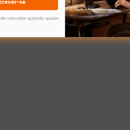
crever-se
de cancelar quando quiser.