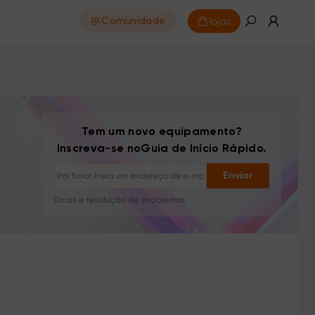
lojas
Comunidade
Tem um novo equipamento?
Inscreva-se noGuia de Início Rápido.
Cancelar inscrição: Um clique a qualquer momento
Enviar
Tutoriais de desenho
Dicas e resolução de problemas
Novos lançamentos e ofertas
Histórias de artistas e inspiração
1–2 e-mails/mês, nunca spam
Seu e-mail é usado apenas para o conteúdo
solicitado
Cancelar inscrição: Um clique a qualquer momento
Tutoriais de desenho