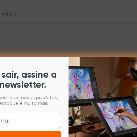
 AM 11:54
sair, assine a
newsletter.
 conhecer novos produtos,
estaque e muito mais.