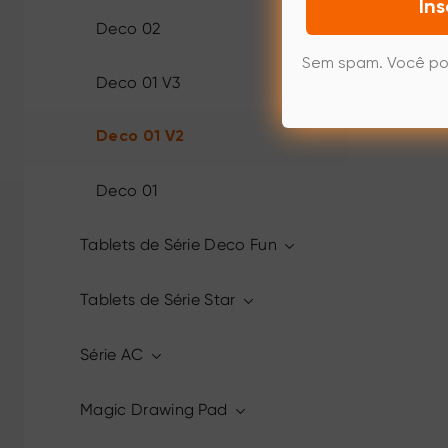
Ins
Deco 02
Sem spam. Você po
Deco 01 V3
Deco 01 V2
Deco 01
Tablets de Série Deco Fun
Tablets de Série Star
Série AC
Magic Drawing Pad