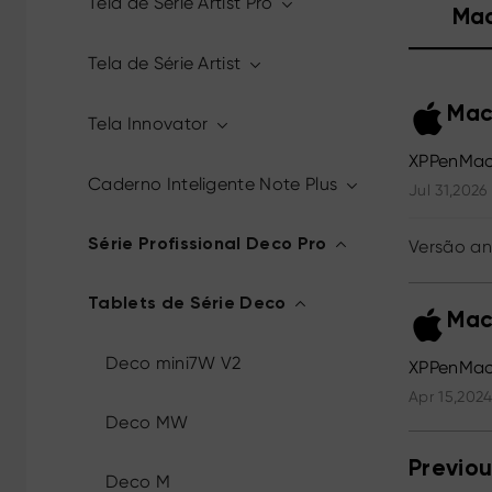
Tela de Série Artist Pro
Ma
Tela de Série Artist
Mac
Tela Innovator
XPPenMac
Caderno Inteligente Note Plus
Jul 31,2026
Série Profissional Deco Pro
Versão an
Tablets de Série Deco
Mac
Deco mini7W V2
XPPenMac_
Apr 15,2024
Deco MW
Previou
Deco M