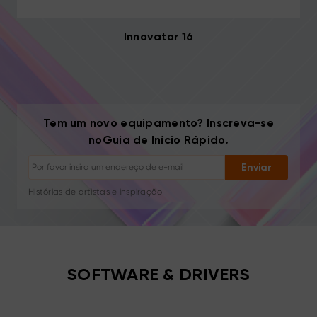
Innovator 16
Cancelar inscrição: Um clique a qualquer momento
Tem um novo equipamento? Inscreva-se
Tutoriais de desenho
noGuia de Início Rápido.
Dicas e resolução de problemas
Enviar
Novos lançamentos e ofertas
Histórias de artistas e inspiração
1–2 e-mails/mês, nunca spam
Seu e-mail é usado apenas para o conteúdo solicitado
Cancelar inscrição: Um clique a qualquer momento
Tutoriais de desenho
SOFTWARE & DRIVERS