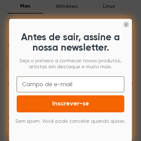
Mac
Windows
Linux
Mac 10.13 or newer
Antes de sair, assine a
XPPenMac_4.0.18_260723
nossa newsletter.
Jul 31,2026 AM 10:11
Seja o primeiro a conhecer novos produtos,
Baixe
artistas em destaque e muito mais.
Email
+
Versão anterior
Inscrever-se
Mac 10.12~14.2
XPPenMac_3.4.15_240313
Sem spam. Você pode cancelar quando quiser.
Apr 15,2024 PM 17:48
Baixe