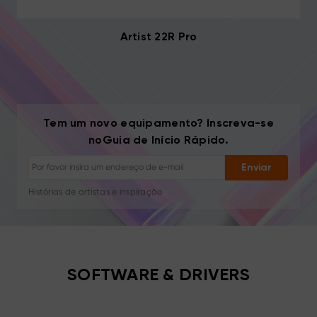
Artist 22R Pro
Cancelar inscrição: Um clique a qualquer momento
Tem um novo equipamento? Inscreva-se
Tutoriais de desenho
noGuia de Início Rápido.
Dicas e resolução de problemas
Novos lançamentos e ofertas
Enviar
Histórias de artistas e inspiração
1–2 e-mails/mês, nunca spam
Seu e-mail é usado apenas para o conteúdo solicitado
Cancelar inscrição: Um clique a qualquer momento
Tutoriais de desenho
SOFTWARE & DRIVERS