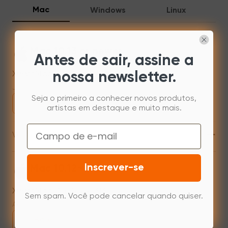
Mac
Windows
Linux
Mac 10.13 or newer
Antes de sair, assine a
XPPenMac_4.0.18_260723
nossa newsletter.
Jul 31,2026 AM 10:11
Seja o primeiro a conhecer novos produtos,
Baixe
artistas em destaque e muito mais.
Email
+
Versão anterior
Inscrever-se
Mac 10.12~14.2
XPPenMac_3.4.15_240313
Sem spam. Você pode cancelar quando quiser.
Apr 15,2024 PM 17:48
Baixe